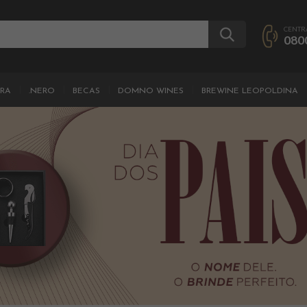
CENTR
080
IRA
.NERO
BECAS
DOMNO WINES
BREWINE LEOPOLDINA