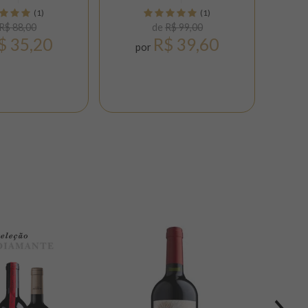
(1)
(1)
R$ 88,00
de
R$ 99,00
$ 35,20
R$ 39,60
por
p
15%
OFF