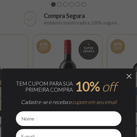
1
2
3
4
5
6
Compra Segura
Ambiente monitorado e 100% seguro.
60%
60%
OFF
OFF
×
10%
off
TEM CUPOM PARA SUA
PRIMEIRA COMPRA
Cadastre-se e receba o
cupom em seu email
Previous
Nome
Douglas Green Vineyard Friends
Shiraz
Vistamar R
Pinotage
750ml
Douglas Green
750ml
Vista
E-mail