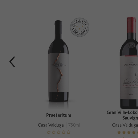
Previous
Gran Villa-Lobos Cabern
albec
Praeteritum
Sauvig
0ml
Casa Valduga
750ml
Casa Valduga
)