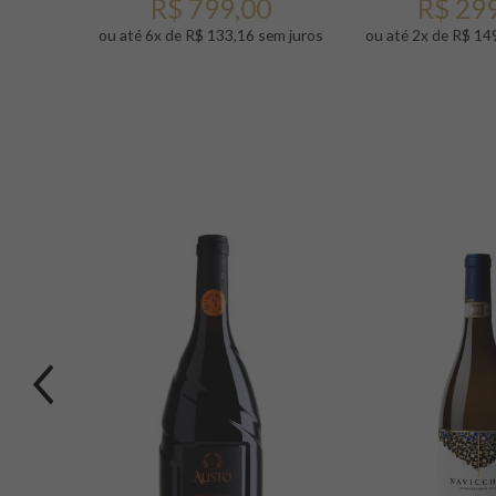
0
R$ 799,00
R$ 29
ou até 6x de R$ 133,16 sem juros
ou até 2x de R$ 14
Previous