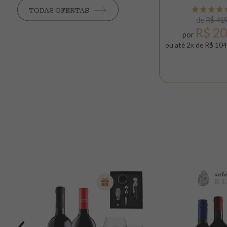
TODAS OFERTAS
de
R$ 99,00
de
R$ 419
0
R$ 49,50
R$ 20
por
por
ou até 2x de R$ 104