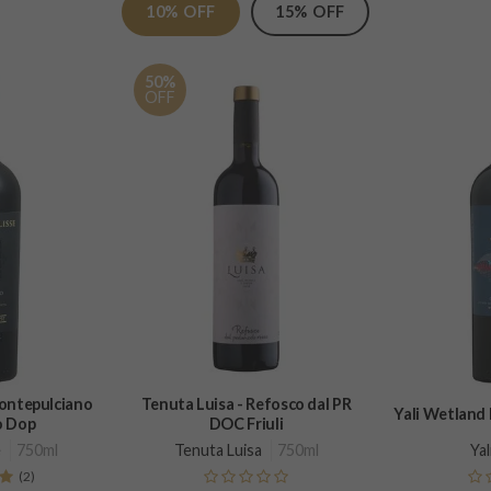
10% OFF
15% OFF
50%
OFF
Montepulciano
Tenuta Luisa - Refosco dal PR
Yali Wetland
o Dop
DOC Friuli
e
750ml
Tenuta Luisa
750ml
Yal
(2)