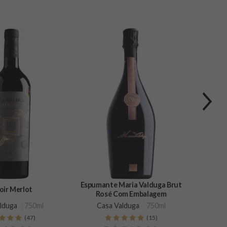
Espumante Maria Valduga Brut
oir Merlot
Terro
Rosé Com Embalagem
lduga
750ml
Casa Valduga
750ml
Ca
(47)
(15)