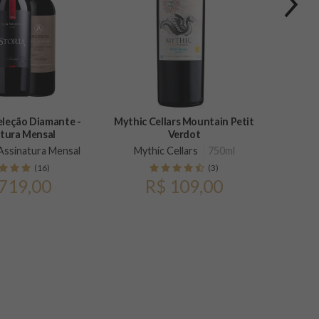
eleção Diamante -
Mythic Cellars Mountain Petit
Argento
tura Mensal
Verdot
 Assinatura Mensal
Mythic Cellars
750ml
Bod
(16)
(3)
719,00
R$ 109,00
p