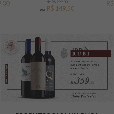
9,00
R$
de
R$ 299,00
R$ 149,50
por