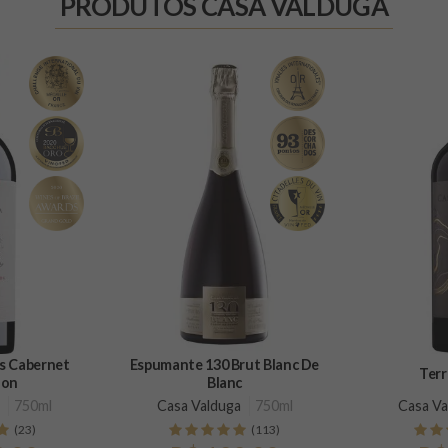
PRODUTOS CASA VALDUGA
et
Espumante 130 Brut Blanc De
Terr
non
Blanc
750ml
Casa Valduga
750ml
Casa Va
(23)
(113)