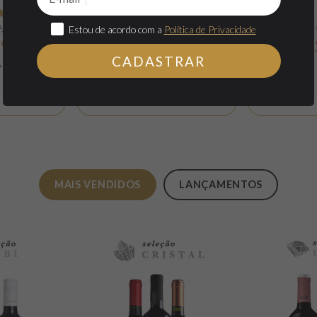
(1)
,00
de
R$ 139,00
de
Estou de acordo com a
Política de Privacidade
9,50
R$ 55,60
R
por
por
CADASTRAR
,75 sem juros
MAIS VENDIDOS
LANÇAMENTOS