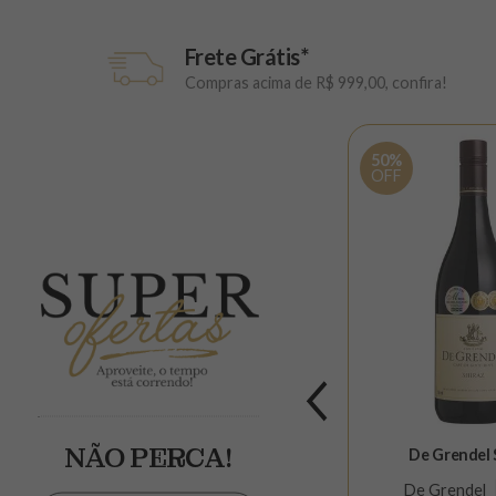
Frete Grátis*
Compras acima de R$ 999,00, confira!
50%
50%
OFF
OFF
C Pinot
Becas Mediterranee Grenache
NÃO PERCA!
De Grendel 
Rosé
Becas
750ml
De Grendel