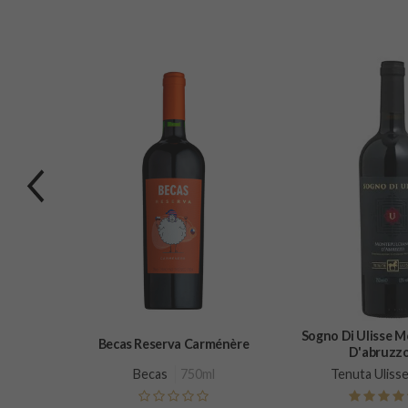
Previous
ra Com
Sogno Di Ulisse 
Becas Reserva Carménère
D'abruzz
0g
Becas
750ml
Tenuta Uliss
)