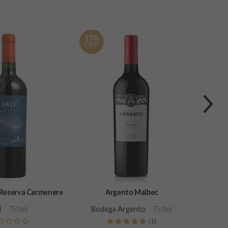
15%
OFF
 Reserva Carmenere
Argento Malbec
Espu
i
750ml
Bodega Argento
750ml
Ca
(1)