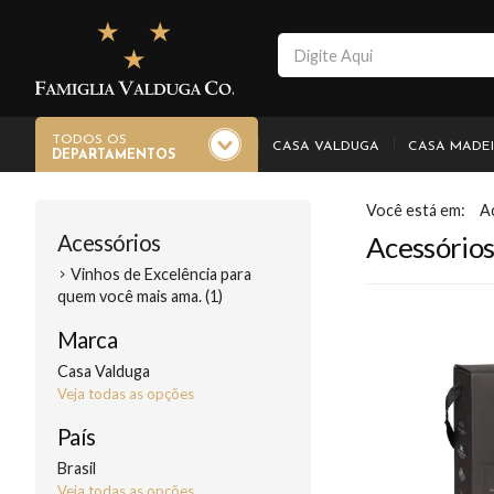
TODOS OS
CASA VALDUGA
CASA MADE
DEPARTAMENTOS
A
Acessórios
Acessório
Vinhos de Excelência para
quem você mais ama. (1)
Marca
Casa Valduga
Veja todas as opções
País
Brasil
Veja todas as opções