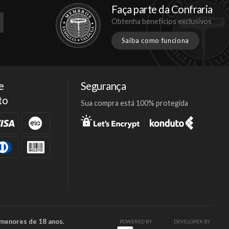
Faça parte da Confraria
Obtenha benefícios exclusivos
Saiba como funciona
e
Segurança
to
Sua compra está 100% protegida
Facebook
Twitter
Instagram
 menores de 18 anos.
POWERED BY
DEVELOPER BY