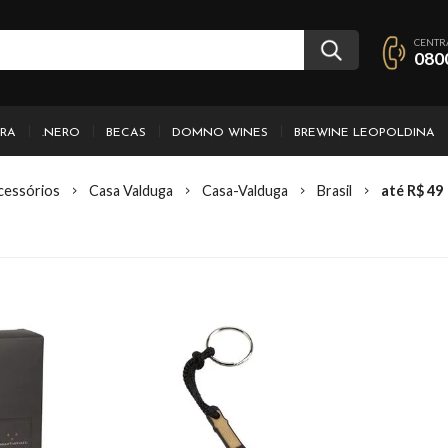
CENTR
080
IRA
.NERO
BECAS
DOMNO WINES
BREWINE LEOPOLDINA
cessórios
Casa Valduga
Casa-Valduga
Brasil
até R$ 49
s