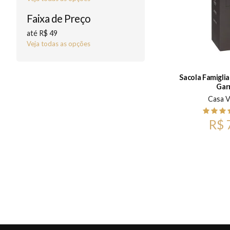
Faixa de Preço
até R$ 49
Veja todas as opções
Sacola Famiglia
Gar
Casa V
R$ 