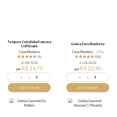
Tempero Cebolinha Francesa
Geleia Zero Blueberry
Liofilizada
Casa Madeira
Casa Madeira
220g
(1)
(23)
de
R$ 49,00
de
R$ 28,00
R$ 14,70
R$ 22,40
por
por
-
+
-
+
1
1
ADICIONAR
ADICIONAR