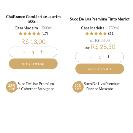
Chá Branco Com Lichia e Jasmim
Suco De Uva Premium Tinto Merlot
500ml
Casa Madeira
500ml
Casa Madeira
750ml
(17)
(51)
R$ 13,00
de
R$ 38,00
R$ 28,50
por
-
+
1
-
+
1
ADICIONAR
ADICIONAR
25%
25%
OFF
OFF