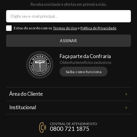
Receba novidade e ofertas em primeira mão.
Estou de acordo com os
Termos de Uso
e
Política de Privacidade
Faça parte da Confraria
Obtenha benefícios exclusivos
Saiba como funciona
Área do Cliente
Meus Pedidos
Institucional
Minha Conta
A Famiglia Valduga
Assinaturas
CENTRAL DE ATENDIMENTO
Política de Privacidade
0800 721 1875
Planos Famiglia
Política de Frete