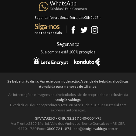
Confraria
WhatsApp
Trocas e Devoluções
Dúvidas? Fale Conosco
Formas de Pagamento
Segunda-feira a Sexta-feira, das 08h às 17h.
Siga-nos
Fale Conosco
nas redes sociais
Mapa do Site
Segurança
Sua compra está 100% protegida
Se beber, não dirija. Aprecie com moderação. A venda de bebidas alcoólicas
é proíbida para menores de 18 anos.
As informações e imagens aqui veiculados são de propriedade exclusiva da
Famiglia Valduga
.
É vedada qualquer reprodução, total ou parcial, de qualquer material sem
expressa autorização.
GFV VAREJO - CNPJ 32.267.540/0004-75
Via Trento 2355, Merlot, Vale dos Vinhedos, Bento Gonçalves – RS. CEP:
95701-720 Fone:
0800 721 1875
-
sac@famigliavalduga.com.br