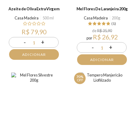
Azeite de Oliva Extra Virgem
Mel Flores De Laranjeira 200g
Casa Madeira
500 ml
Casa Madeira
200g
(1)
R$ 79,90
de
R$ 35,90
R$ 26,92
por
-
+
1
-
+
1
ADICIONAR
ADICIONAR
70%
OFF