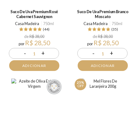
Suco De Uva Premium Rosé
Suco De Uva Premium Branco
Cabernet Sauvignon
Moscato
Casa Madeira
750ml
Casa Madeira
750ml
(44)
(35)
de
R$ 38,00
de
R$ 38,00
R$ 28,50
R$ 28,50
por
por
-
+
-
+
1
1
ADICIONAR
ADICIONAR
25%
OFF