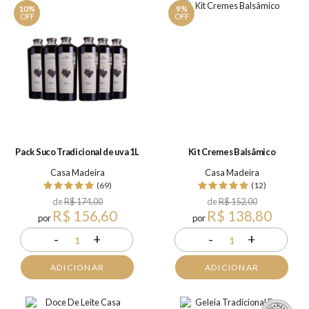
10%
9%
OFF
OFF
Pack Suco Tradicional de uva 1L
Kit Cremes Balsâmico
Casa Madeira
Casa Madeira
(69)
(12)
de
R$ 174,00
de
R$ 152,00
R$ 156,60
R$ 138,80
por
por
-
+
-
+
1
1
ADICIONAR
ADICIONAR