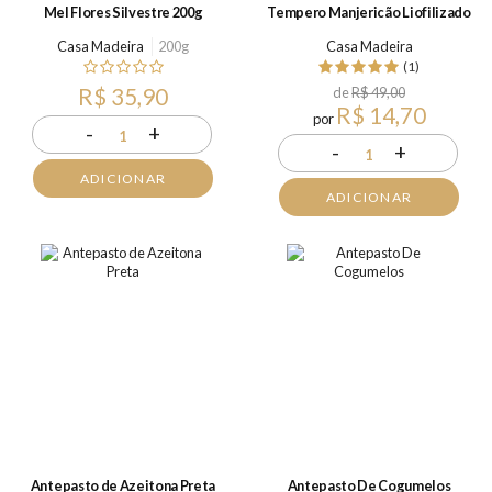
Mel Flores Silvestre 200g
Tempero Manjericão Liofilizado
Casa Madeira
200g
Casa Madeira
(1)
R$ 35,90
de
R$ 49,00
R$ 14,70
por
-
+
1
-
+
1
ADICIONAR
ADICIONAR
Antepasto de Azeitona Preta
Antepasto De Cogumelos