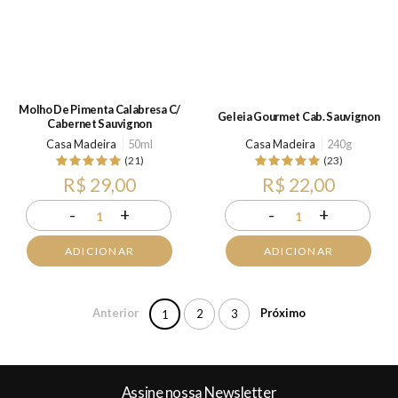
Molho De Pimenta Calabresa C/
Geleia Gourmet Cab. Sauvignon
Cabernet Sauvignon
Casa Madeira
50ml
Casa Madeira
240g
(21)
(23)
R$ 29,00
R$ 22,00
-
+
-
+
1
1
ADICIONAR
ADICIONAR
Anterior
Próximo
2
3
1
Assine nossa Newsletter