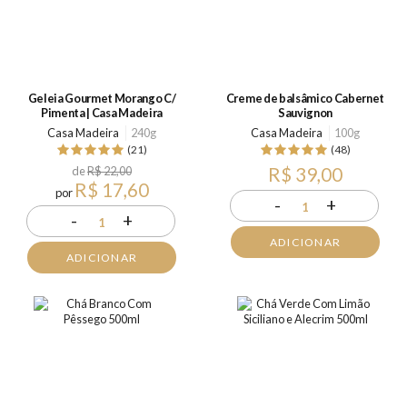
Geleia Gourmet Morango C/
Creme de balsâmico Cabernet
Pimenta | Casa Madeira
Sauvignon
Casa Madeira
240g
Casa Madeira
100g
(21)
(48)
de
R$ 22,00
R$ 39,00
R$ 17,60
por
-
+
1
-
+
1
ADICIONAR
ADICIONAR