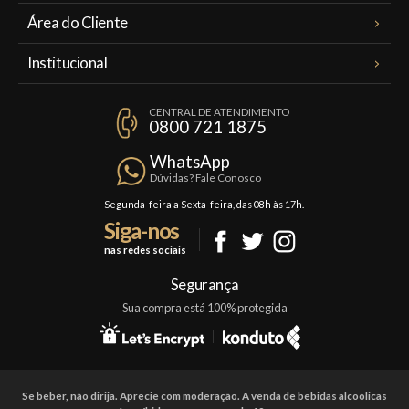
Área do Cliente
Meus Pedidos
Institucional
Minha Conta
A Famiglia Valduga
Assinaturas
CENTRAL DE ATENDIMENTO
Política de Privacidade
0800 721 1875
Planos Famiglia
Política de Frete
Confraria
WhatsApp
Trocas e Devoluções
Dúvidas? Fale Conosco
Formas de Pagamento
Segunda-feira a Sexta-feira, das 08h às 17h.
Siga-nos
Fale Conosco
nas redes sociais
Mapa do Site
Segurança
Sua compra está 100% protegida
Se beber, não dirija. Aprecie com moderação. A venda de bebidas alcoólicas