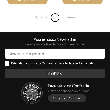
ADICIONAR
ADICIONAR
Anterior
Próximo
1
Assine nossa Newsletter
Receba novidade e ofertas em primeira mão.
Estou de acordo com os
Termos de Uso
e
Política de Privacidade
Faça parte da Confraria
Obtenha benefícios exclusivos
Saiba como funciona