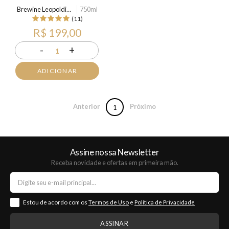
Brewine Leopoldina
750ml
(11)
R$ 199,00
-
+
1
ADICIONAR
Anterior
Próximo
1
Assine nossa Newsletter
Receba novidade e ofertas em primeira mão.
Estou de acordo com os
Termos de Uso
e
Política de Privacidade