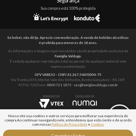
Segurança
Sua compra está 100% protegida
Se beber, não dirija. Aprecie com moderação. A venda de bebidas alcoólicas
é proíbida para menores de 18 anos.
As informações e imagens aqui veiculados são de propriedade exclusiva da
Famiglia Valduga
.
É vedada qualquer reprodução, total ou parcial, de qualquer material sem
expressa autorização.
GFV VAREJO - CNPJ 32.267.540/0004-75
Via Trento 2355, Merlot, Vale dos Vinhedos, Bento Gonçalves – RS. CEP:
95701-720 Fone:
0800 721 1875
-
sac@famigliavalduga.com.br
POWERED BY
DEVELOPER BY
Nosso site usa cookies e outros serviços para melhorar sua experiência de
compra.
Ao continuar navegando nele, entendemos que está ciente e de acordo
com nossas
Política de Privacidade
e
Cookies
Aguarde...
Fale com um
Concordar e Fechar