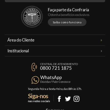
Faça parte da Confraria
Obtenha benefícios exclusivos
Saiba como funciona
Área do Cliente
Meus Pedidos
Institucional
Minha Conta
A Famiglia Valduga
Assinaturas
CENTRAL DE ATENDIMENTO
Política de Privacidade
0800 721 1875
Planos Famiglia
Política de Frete
Confraria
WhatsApp
Trocas e Devoluções
Dúvidas? Fale Conosco
Formas de Pagamento
Segunda-feira a Sexta-feira, das 08h às 17h.
Siga-nos
Fale Conosco
nas redes sociais
Mapa do Site