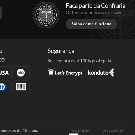
Faça parte da Confraria
Obtenha benefícios exclusivos
Saiba como funciona
e
Segurança
to
Sua compra está 100% protegida
Facebook
Twitter
Instagram
 menores de 18 anos.
POWERED BY
DEVELOPER BY