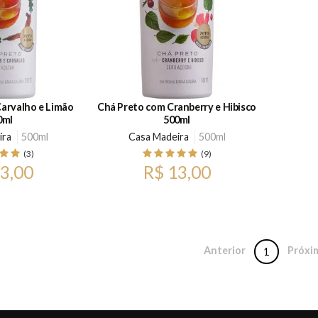
arvalho e Limão
Chá Preto com Cranberry e Hibisco
0ml
500ml
ira
500ml
Casa Madeira
500ml
(3)
(9)
3,00
R$ 13,00
Anterior
Próxi
1