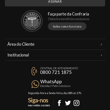
Faça parte da Confraria
Obtenha benefícios exclusivos
Saiba como funciona
Área do Cliente
Meus Pedidos
Institucional
Minha Conta
A Famiglia Valduga
Assinaturas
CENTRAL DE ATENDIMENTO
Política de Privacidade
0800 721 1875
Planos Famiglia
Política de Frete
Confraria
WhatsApp
Trocas e Devoluções
Dúvidas? Fale Conosco
Formas de Pagamento
Segunda-feira a Sexta-feira, das 08h às 17h.
Siga-nos
Fale Conosco
nas redes sociais
Mapa do Site