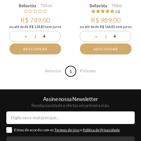
Bellavista
750 ml
Bellavista
750ml
(1)
R$ 749,00
R$ 989,00
ou até 6x de R$ 124,83 sem juros
ou até 6x de R$ 164,83 sem juros
-
+
-
+
1
1
ADICIONAR
ADICIONAR
Anterior
Próximo
1
Assine nossa Newsletter
Receba novidade e ofertas em primeira mão.
Estou de acordo com os
Termos de Uso
e
Política de Privacidade