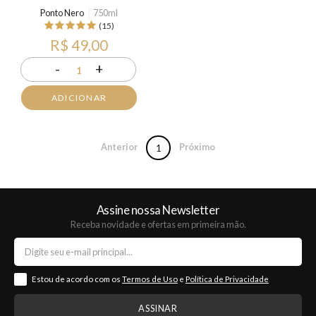
Ponto Nero
750ml
(15)
R$ 49,00
-
+
1
ADICIONAR
Anterior
Próximo
1
Assine nossa Newsletter
Receba novidade e ofertas em primeira mão.
Estou de acordo com os
Termos de Uso
e
Política de Privacidade