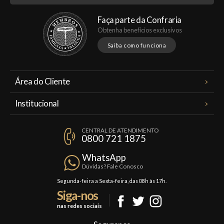
Faça parte da Confraria
Obtenha benefícios exclusivos
Saiba como funciona
Área do Cliente
Meus Pedidos
Institucional
Minha Conta
A Famiglia Valduga
Assinaturas
CENTRAL DE ATENDIMENTO
Política de Privacidade
0800 721 1875
Planos Famiglia
Política de Frete
Confraria
WhatsApp
Trocas e Devoluções
Dúvidas? Fale Conosco
Formas de Pagamento
Segunda-feira a Sexta-feira, das 08h às 17h.
Siga-nos
Fale Conosco
nas redes sociais
Mapa do Site