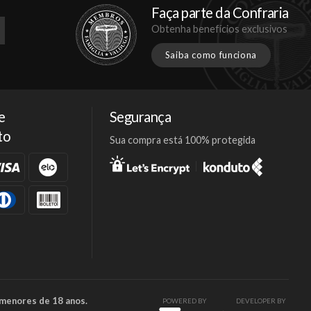
Faça parte da Confraria
Obtenha benefícios exclusivos
Saiba como funciona
e
Segurança
to
Sua compra está 100% protegida
Facebook
Twitter
Instagram
 menores de 18 anos.
POWERED BY
DEVELOPER BY