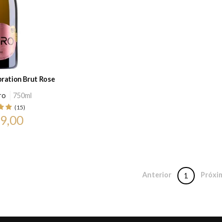
ration Brut Rose
ro
750ml
(15)
9,00
Anterior
Próxi
1