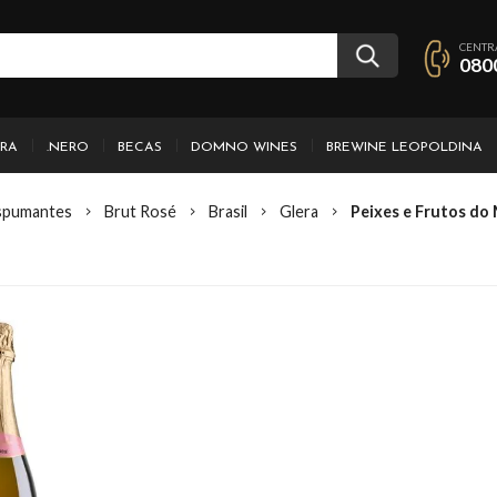
CENTR
080
IRA
.NERO
BECAS
DOMNO WINES
BREWINE LEOPOLDINA
spumantes
Brut Rosé
Brasil
Glera
Peixes e Frutos do