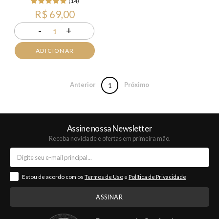
(14)
R$ 69,00
-
+
1
ADICIONAR
Anterior
Próximo
1
Assine nossa Newsletter
Receba novidade e ofertas em primeira mão.
Estou de acordo com os
Termos de Uso
e
Política de Privacidade