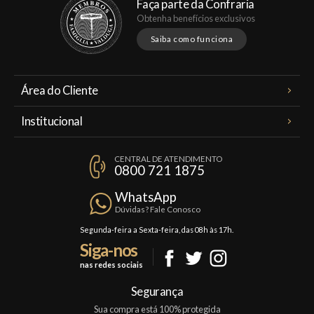
Faça parte da Confraria
Obtenha benefícios exclusivos
Saiba como funciona
Área do Cliente
Meus Pedidos
Institucional
Minha Conta
A Famiglia Valduga
Assinaturas
CENTRAL DE ATENDIMENTO
Política de Privacidade
0800 721 1875
Planos Famiglia
Política de Frete
Confraria
WhatsApp
Trocas e Devoluções
Dúvidas? Fale Conosco
Formas de Pagamento
Segunda-feira a Sexta-feira, das 08h às 17h.
Siga-nos
Fale Conosco
nas redes sociais
Mapa do Site
Segurança
Sua compra está 100% protegida