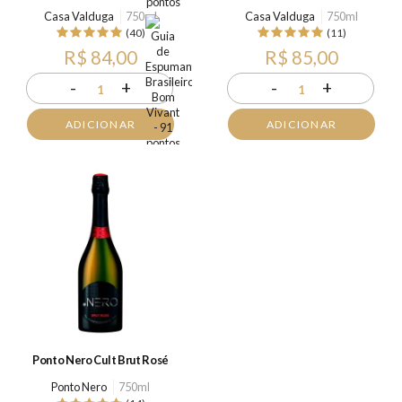
Casa Valduga
750ml
Casa Valduga
750ml
(40)
(11)
R$ 84,00
R$ 85,00
-
+
-
+
1
1
ADICIONAR
ADICIONAR
Ponto Nero Cult Brut Rosé
Ponto Nero
750ml