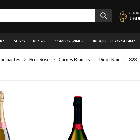
CENTR
080
IRA
.NERO
BECAS
DOMNO WINES
BREWINE LEOPOLDINA
spumantes
Brut Rosé
Carnes Brancas
Pinot Noir
328