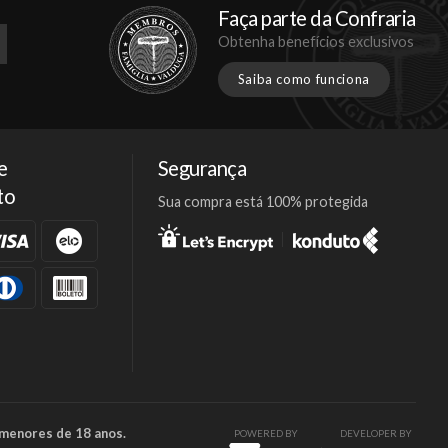
Faça parte da Confraria
Obtenha benefícios exclusivos
Saiba como funciona
e
Segurança
to
Sua compra está 100% protegida
Facebook
Twitter
Instagram
 menores de 18 anos.
POWERED BY
DEVELOPER BY