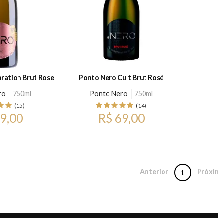
ration Brut Rose
Ponto Nero Cult Brut Rosé
ro
750ml
Ponto Nero
750ml
(15)
(14)
9,00
R$ 69,00
Anterior
Próxi
1