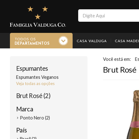
TODOS OS
CASA VALDUGA
CASA MADE
DEPARTAMENTOS
E
Espumantes
Brut Rosé
Espumantes Veganos
Veja todas as opções
Brut Rosé (2)
Marca
Ponto Nero (2)
País
Brasil (2)