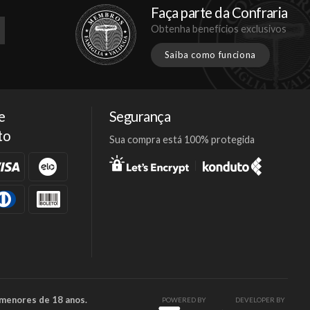
Faça parte da Confraria
Obtenha benefícios exclusivos
Saiba como funciona
e
Segurança
to
Sua compra está 100% protegida
Facebook
Twitter
Instagram
 menores de 18 anos.
POWERED BY
DEVELOPER BY