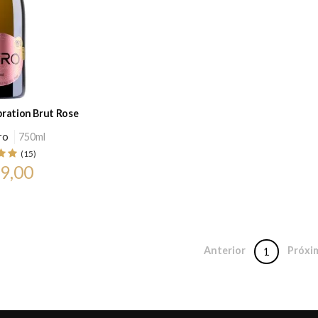
ration Brut Rose
ro
750ml
(15)
9,00
Anterior
Próxi
1