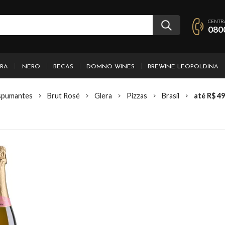
CENTR
080
IRA
.NERO
BECAS
DOMNO WINES
BREWINE LEOPOLDINA
spumantes
Brut Rosé
Glera
Pizzas
Brasil
até R$ 49