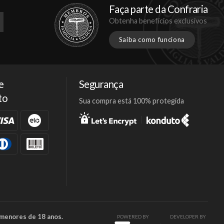
Faça parte da Confraria
Obtenha benefícios exclusivos
Saiba como funciona
e
Segurança
to
Sua compra está 100% protegida
Facebook
Twitter
Instagram
 menores de 18 anos.
POWERED BY
DEVELOPER BY