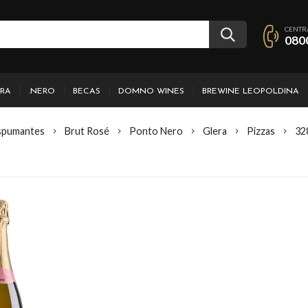
CENTR
080
IRA
.NERO
BECAS
DOMNO WINES
BREWINE LEOPOLDINA
spumantes
Brut Rosé
Ponto Nero
Glera
Pizzas
32