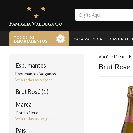
TODOS OS
CASA VALDUGA
CASA MADE
DEPARTAMENTOS
E
Espumantes
Brut Rosé
Espumantes Veganos
Veja todas as opções
Brut Rosé (1)
Marca
Ponto Nero
Veja todas as opções
País