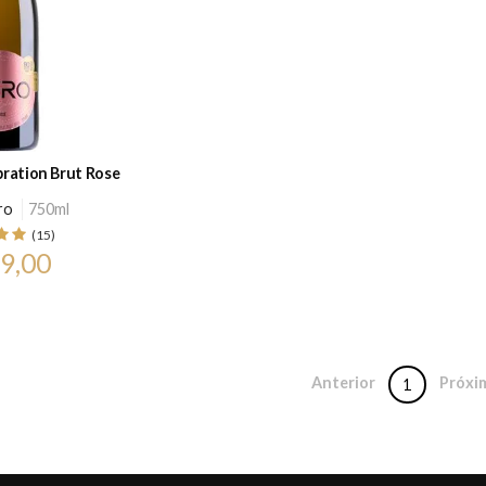
ration Brut Rose
ro
750ml
(15)
9,00
Anterior
Próxi
1