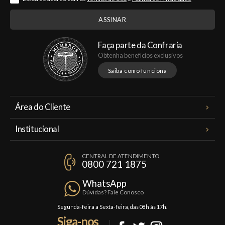
Faça parte da Confraria
Obtenha benefícios exclusivos
Saiba como funciona
Área do Cliente
Meus Pedidos
Institucional
Minha Conta
A Famiglia Valduga
Assinaturas
CENTRAL DE ATENDIMENTO
Política de Privacidade
0800 721 1875
Planos Famiglia
Política de Frete
Confraria
WhatsApp
Trocas e Devoluções
Dúvidas? Fale Conosco
Formas de Pagamento
Segunda-feira a Sexta-feira, das 08h às 17h.
Siga-nos
Fale Conosco