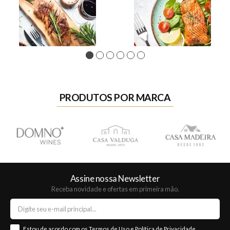
1
2
3
4
5
6
PRODUTOS POR MARCA
Assine nossa Newsletter
Receba novidade e ofertas em primeira mão.
Estou de acordo com os
Termos de Uso
e
Política de Privacidade