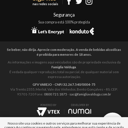
nas redes sociais
Mapa do Site
Segurança
Sua compra está 100% protegida
Se beber, não dirija. Aprecie com moderação. A venda de bebidas alcoólicas
é proíbida para menores de 18 anos.
As informações e imagens aqui veiculados são de propriedade exclusiva da
Famiglia Valduga
.
É vedada qualquer reprodução, total ou parcial, de qualquer material sem
expressa autorização.
GFV VAREJO - CNPJ 32.267.540/0004-75
Via Trento 2355, Merlot, Vale dos Vinhedos, Bento Gonçalves – RS. CEP:
95701-720 Fone:
0800 721 1875
-
sac@famigliavalduga.com.br
POWERED BY
DEVELOPER BY
Nosso site usa cookies e outros serviços para melhorar sua experiência de
compra.
Ao continuar navegando nele, entendemos que está ciente e de acordo