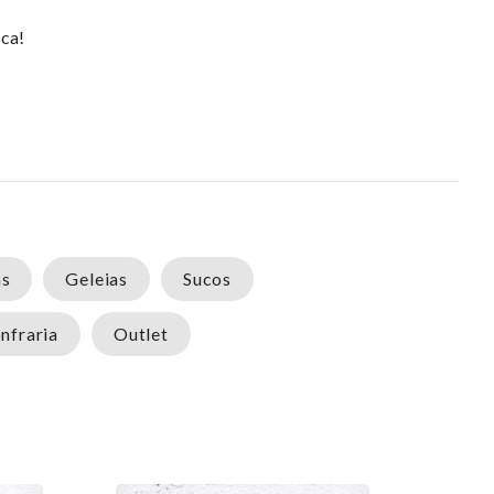
sca!
as
Geleias
Sucos
nfraria
Outlet