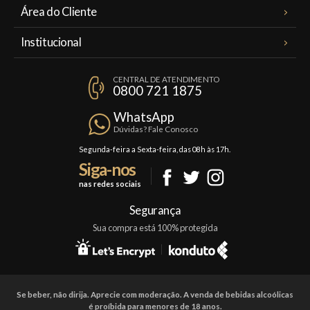
Área do Cliente
Meus Pedidos
Institucional
Minha Conta
A Famiglia Valduga
Assinaturas
CENTRAL DE ATENDIMENTO
Política de Privacidade
0800 721 1875
Planos Famiglia
Política de Frete
Confraria
WhatsApp
Trocas e Devoluções
Dúvidas? Fale Conosco
Formas de Pagamento
Segunda-feira a Sexta-feira, das 08h às 17h.
Siga-nos
Fale Conosco
nas redes sociais
Mapa do Site
Segurança
Sua compra está 100% protegida
Se beber, não dirija. Aprecie com moderação. A venda de bebidas alcoólicas
é proíbida para menores de 18 anos.