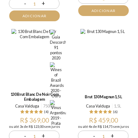
-
+
1
ADICIONAR
ADICIONAR
130 Brut Blanc De Noir Com
Brut 130 Magnun 1,5 L
Embalagem
Casa Valduga
750ml
Casa Valduga
1,5L
(4)
(6)
R$ 369,00
R$ 459,00
ou até 3x de R$ 123,00 sem juros
ou até 4x de R$ 114,75 sem juros
-
+
-
+
1
1