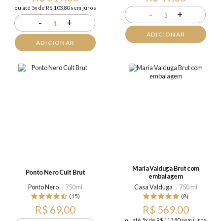
ou até 5x de R$ 103,80 sem juros
-
+
1
-
+
1
ADICIONAR
ADICIONAR
Maria Valduga Brut com
Ponto Nero Cult Brut
embalagem
Ponto Nero
750ml
Casa Valduga
750 ml
(15)
(8)
R$ 69,00
R$ 569,00
ou até 5x de R$ 113,80 sem juros