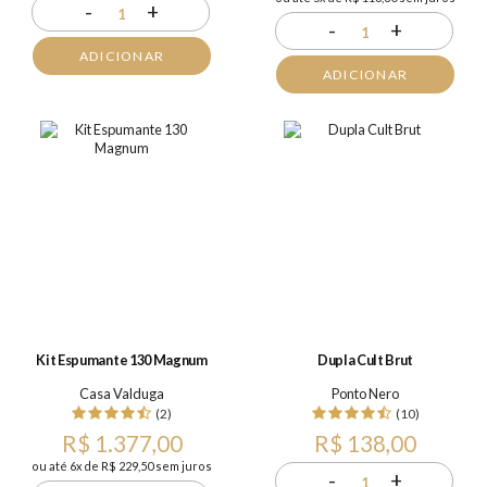
-
+
1
-
+
1
ADICIONAR
ADICIONAR
Kit Espumante 130 Magnum
Dupla Cult Brut
Casa Valduga
Ponto Nero
(2)
(10)
R$ 1.377,00
R$ 138,00
ou até 6x de R$ 229,50 sem juros
-
+
1