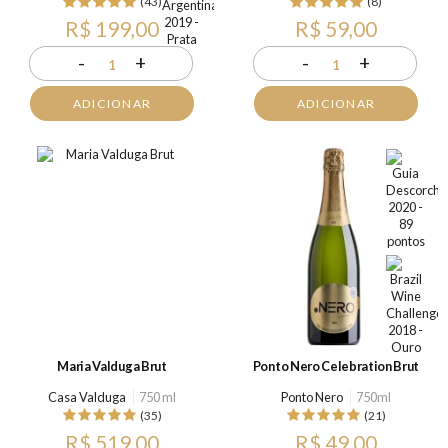
(43)
(8)
R$ 199,00
R$ 59,00
-
+
-
+
1
1
ADICIONAR
ADICIONAR
Maria Valduga Brut
Ponto Nero Celebration Brut
Casa Valduga
750 ml
Ponto Nero
750ml
(35)
(21)
R$ 519,00
R$ 49,00