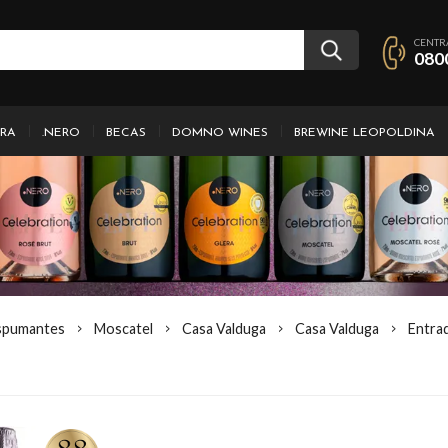
CENTR
080
IRA
.NERO
BECAS
DOMNO WINES
BREWINE LEOPOLDINA
spumantes
Moscatel
Casa Valduga
Casa Valduga
Entra