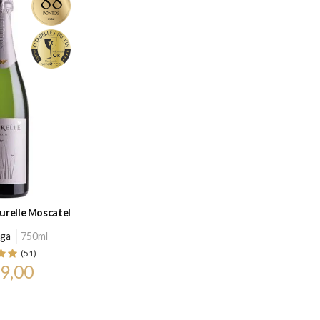
relle Moscatel
uga
750ml
(51)
9,00