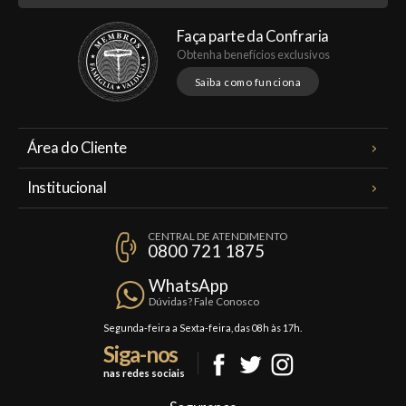
Faça parte da Confraria
Obtenha benefícios exclusivos
Saiba como funciona
Área do Cliente
Meus Pedidos
Institucional
Minha Conta
A Famiglia Valduga
Assinaturas
CENTRAL DE ATENDIMENTO
Política de Privacidade
0800 721 1875
Planos Famiglia
Política de Frete
Confraria
WhatsApp
Trocas e Devoluções
Dúvidas? Fale Conosco
Formas de Pagamento
Segunda-feira a Sexta-feira, das 08h às 17h.
Siga-nos
Fale Conosco
nas redes sociais
Mapa do Site