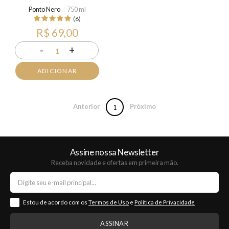
Ponto Nero
750 ml
(6)
R$ 69,00
-
+
1
ADICIONAR
Anterior
Próximo
1
Assine nossa Newsletter
Receba novidade e ofertas em primeira mão.
Estou de acordo com os
Termos de Uso
e
Política de Privacidade