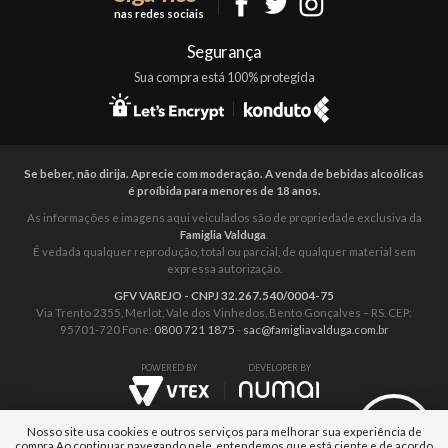
nas redes sociais
Mapa do Site
Segurança
Sua compra está 100% protegida
Se beber, não dirija. Aprecie com moderação. A venda de bebidas alcoólicas
é proíbida para menores de 18 anos.
As informações e imagens aqui veiculados são de propriedade exclusiva da
Famiglia Valduga
.
É vedada qualquer reprodução, total ou parcial, de qualquer material sem
expressa autorização.
GFV VAREJO - CNPJ 32.267.540/0004-75
Via Trento 2355, Merlot, Vale dos Vinhedos, Bento Gonçalves – RS. CEP:
95701-720 Fone:
0800 721 1875
-
sac@famigliavalduga.com.br
POWERED BY
DEVELOPER BY
Nosso site usa cookies e outros serviços para melhorar sua experiência de
compra.
Ao continuar navegando nele, entendemos que está ciente e de acordo