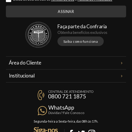
Faça parte da Confraria
Obtenha benefícios exclusivos
Saiba como funciona
Área do Cliente
Meus Pedidos
Institucional
Minha Conta
A Famiglia Valduga
Assinaturas
CENTRAL DE ATENDIMENTO
Política de Privacidade
0800 721 1875
Planos Famiglia
Política de Frete
Confraria
WhatsApp
Trocas e Devoluções
Dúvidas? Fale Conosco
Formas de Pagamento
Segunda-feira a Sexta-feira, das 08h às 17h.
Siga-nos
Fale Conosco