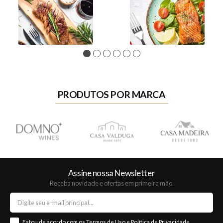
1
2
3
4
5
6
PRODUTOS POR MARCA
Assine nossa Newsletter
Receba novidade e ofertas em primeira mão.
Estou de acordo com os
Termos de Uso
e
Política de Privacidade