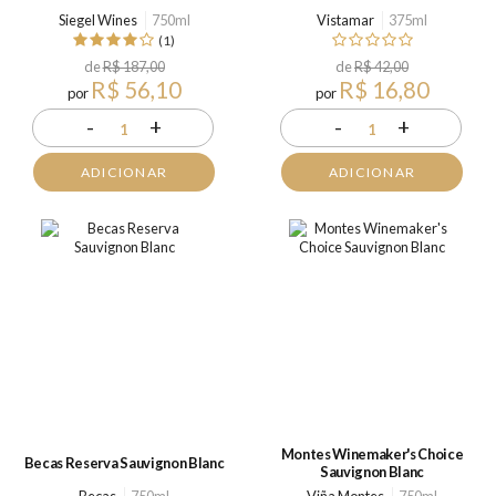
Siegel Wines
750ml
Vistamar
375ml
(1)
de
R$ 187,00
de
R$ 42,00
R$ 56,10
R$ 16,80
por
por
-
+
-
+
1
1
ADICIONAR
ADICIONAR
Montes Winemaker's Choice
Becas Reserva Sauvignon Blanc
Sauvignon Blanc