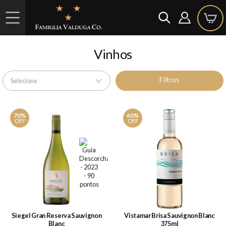
Vinhos
Filtros
70%
60%
OFF
OFF
Siegel Gran Reserva Sauvignon
Vistamar Brisa Sauvignon Blanc
Blanc
375ml