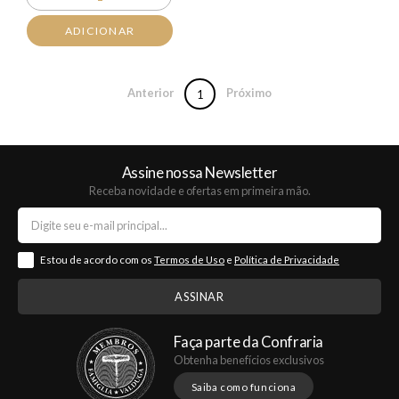
ADICIONAR
Anterior
Próximo
1
Assine nossa Newsletter
Receba novidade e ofertas em primeira mão.
Estou de acordo com os
Termos de Uso
e
Política de Privacidade
Faça parte da Confraria
Obtenha benefícios exclusivos
Saiba como funciona