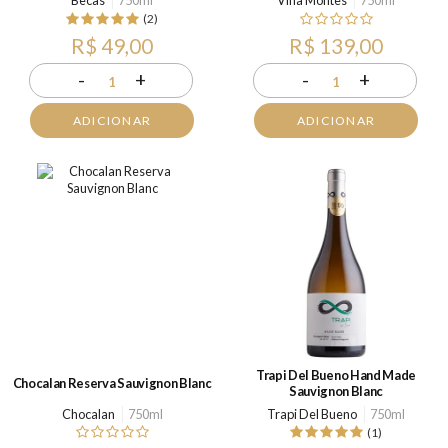
Becas
750ml
Viña Montes
750ml
(2)
R$ 49,00
R$ 139,00
-
+
-
+
1
1
ADICIONAR
ADICIONAR
Trapi Del Bueno Hand Made
Chocalan Reserva Sauvignon Blanc
Sauvignon Blanc
Chocalan
750ml
Trapi Del Bueno
750ml
(1)