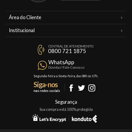
Área do Cliente
Meus Pedidos
Institucional
Minha Conta
A Famiglia Valduga
Assinaturas
CENTRAL DE ATENDIMENTO
Política de Privacidade
0800 721 1875
Planos Famiglia
Política de Frete
Confraria
WhatsApp
Trocas e Devoluções
Dúvidas? Fale Conosco
Formas de Pagamento
Segunda-feira a Sexta-feira, das 08h às 17h.
Siga-nos
Fale Conosco
nas redes sociais
Mapa do Site
Segurança
Sua compra está 100% protegida