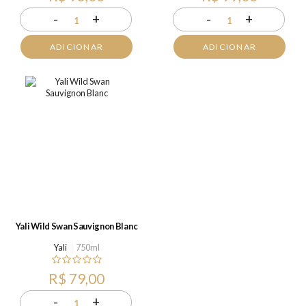
-
+
-
+
1
1
ADICIONAR
ADICIONAR
Yali Wild Swan Sauvignon Blanc
Yali
750ml
R$ 79,00
-
+
1