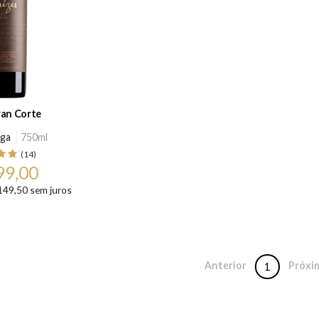
ran Corte
uga
750ml
(14)
99,00
149,50 sem juros
Anterior
Próxi
1