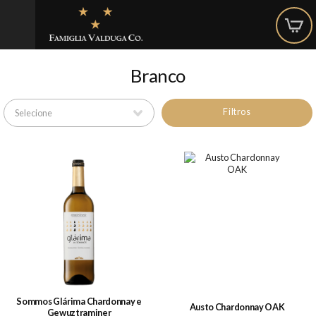
Branco
Filtros
Sommos Glárima Chardonnay e
Austo Chardonnay OAK
Gewuztraminer