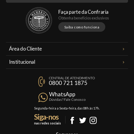
Faça parte da Confraria
Obtenha benefícios exclusivos
Saiba como funciona
Área do Cliente
Meus Pedidos
Institucional
Minha Conta
A Famiglia Valduga
Assinaturas
CENTRAL DE ATENDIMENTO
Política de Privacidade
0800 721 1875
Planos Famiglia
Política de Frete
Confraria
WhatsApp
Trocas e Devoluções
Dúvidas? Fale Conosco
Formas de Pagamento
Segunda-feira a Sexta-feira, das 08h às 17h.
Siga-nos
Fale Conosco
nas redes sociais
Mapa do Site