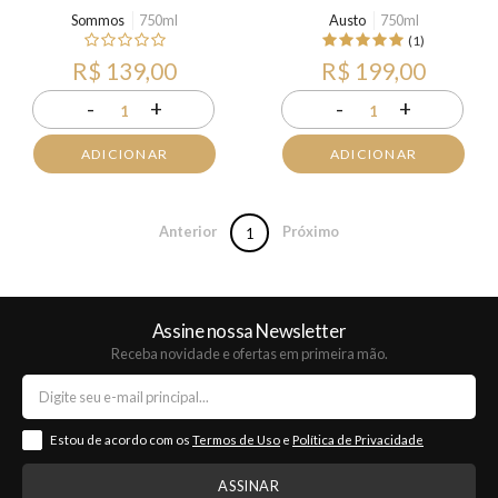
Sommos
750ml
Austo
750ml
(1)
R$ 139,00
R$ 199,00
-
+
-
+
1
1
ADICIONAR
ADICIONAR
Anterior
Próximo
1
Assine nossa Newsletter
Receba novidade e ofertas em primeira mão.
Estou de acordo com os
Termos de Uso
e
Política de Privacidade