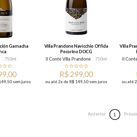
ción Garnacha
Villa Prandone Navicchio Offida
Villa Pr
nca
Pecorino DOCG
s
750ml
Il Conte Villa Prandone
750ml
Il Cont
99,00
R$ 299,00
149,50 sem juros
ou até 2x de R$ 149,50 sem juros
ou até 
Anterior
Próxi
1