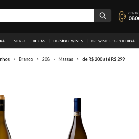
CENTR
080
IRA
.NERO
BECAS
DOMNO WINES
BREWINE LEOPOLDINA
inhos
Branco
208
Massas
de R$ 200 até R$ 299