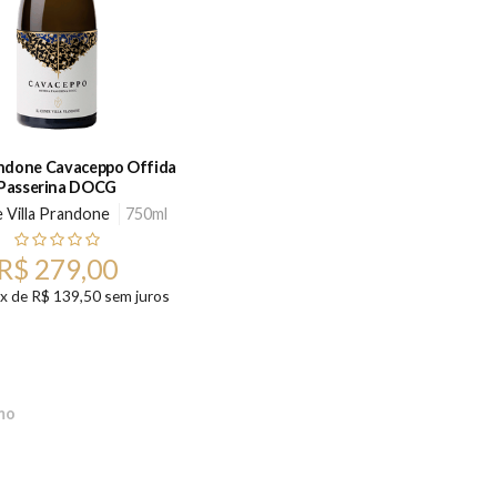
andone Cavaceppo Offida
Passerina DOCG
e Villa Prandone
750ml
R$ 279,00
2x de R$ 139,50 sem juros
mo