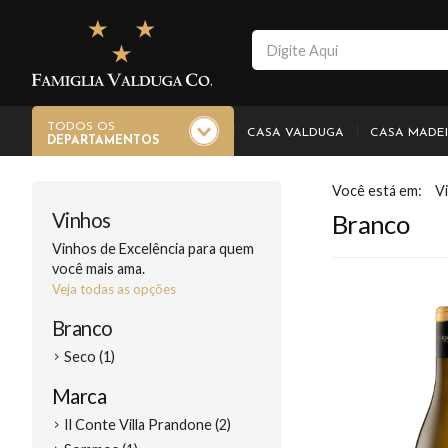
TODOS OS
CASA VALDUGA
CASA MADE
DEPARTAMENTOS
V
Vinhos
Branco
Vinhos de Excelência para quem
você mais ama.
Veja todas as opções
Branco
Seco (1)
Marca
Il Conte Villa Prandone (2)