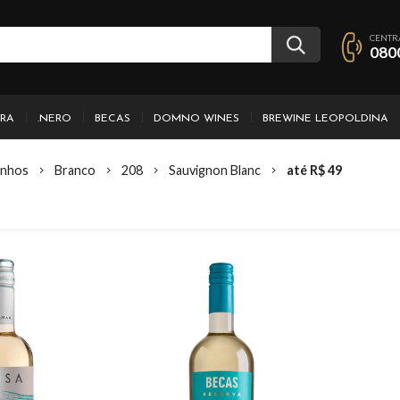
CENTR
080
IRA
.NERO
BECAS
DOMNO WINES
BREWINE LEOPOLDINA
inhos
Branco
208
Sauvignon Blanc
até R$ 49