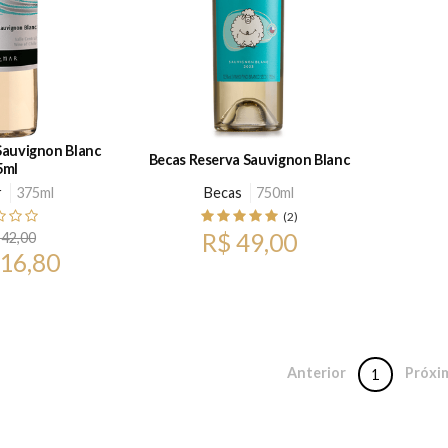
Sauvignon Blanc
Becas Reserva Sauvignon Blanc
5ml
r
375ml
Becas
750ml
(2)
R$ 49,00
 42,00
 16,80
Anterior
Próxi
1