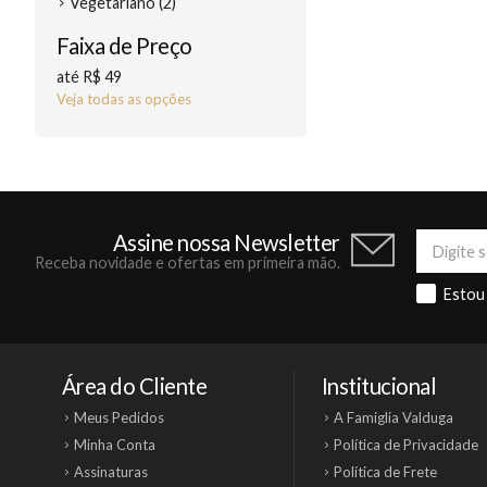
Vegetariano (2)
Faixa de Preço
até R$ 49
Veja todas as opções
Assine nossa Newsletter
Receba novidade e ofertas em primeira mão.
Estou
Área do Cliente
Institucional
Meus Pedidos
A Famiglia Valduga
Minha Conta
Política de Privacidade
Assinaturas
Política de Frete