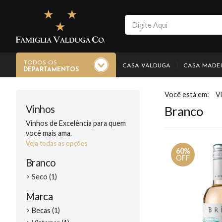
TODOS OS
CASA VALDUGA
CASA MADE
DEPARTAMENTOS
V
Vinhos
Branco
Vinhos de Excelência para quem
você mais ama.
Veja todas as opções
60%
OFF
Branco
Seco (1)
Marca
Becas (1)