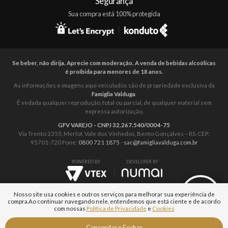
Segurança
Sua compra está 100% protegida
Se beber, não dirija. Aprecie com moderação. A venda de bebidas alcoólicas
é proíbida para menores de 18 anos.
As informações e imagens aqui veiculados são de propriedade exclusiva da
Famiglia Valduga
.
É vedada qualquer reprodução, total ou parcial, de qualquer material sem
expressa autorização.
GFV VAREJO - CNPJ 32.267.540/0004-75
Via Trento 2355, Merlot, Vale dos Vinhedos, Bento Gonçalves – RS. CEP:
95701-720 Fone:
0800 721 1875
-
sac@famigliavalduga.com.br
POWERED BY
DEVELOPER BY
Nosso site usa cookies e outros serviços para melhorar sua experiência de
compra.
Ao continuar navegando nele, entendemos que está ciente e de acordo
com nossas
Política de Privacidade
e
Cookies
Fale com um
Concordar e Fechar