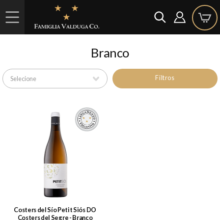
Branco
Filtros
Costers del Sío Petit Siós DO
Costers del Segre - Branco