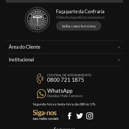
Faça parte da Confraria
Obtenha benefícios exclusivos
Saiba como funciona
Área do Cliente
Meus Pedidos
Institucional
Minha Conta
A Famiglia Valduga
Assinaturas
CENTRAL DE ATENDIMENTO
Política de Privacidade
0800 721 1875
Planos Famiglia
Política de Frete
Confraria
WhatsApp
Trocas e Devoluções
Dúvidas? Fale Conosco
Formas de Pagamento
Segunda-feira a Sexta-feira, das 08h às 17h.
Siga-nos
Fale Conosco
nas redes sociais
Mapa do Site