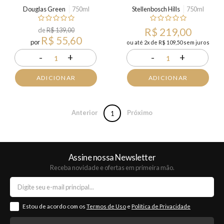
Douglas Green
750ml
Stellenbosch Hills
750ml
de
R$ 139,00
R$ 219,00
R$ 55,60
por
ou até 2x de R$ 109,50 sem juros
-
+
-
+
1
1
ADICIONAR
ADICIONAR
Anterior
Próximo
1
Assine nossa Newsletter
Receba novidade e ofertas em primeira mão.
Estou de acordo com os
Termos de Uso
e
Política de Privacidade