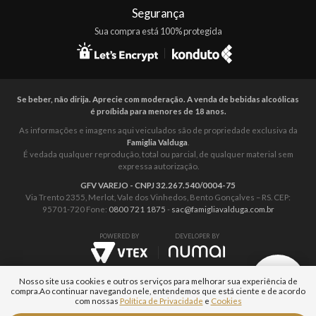
Segurança
Sua compra está 100% protegida
Se beber, não dirija. Aprecie com moderação. A venda de bebidas alcoólicas
é proíbida para menores de 18 anos.
As informações e imagens aqui veiculados são de propriedade exclusiva da
Famiglia Valduga
.
É vedada qualquer reprodução, total ou parcial, de qualquer material sem
expressa autorização.
GFV VAREJO - CNPJ 32.267.540/0004-75
Via Trento 2355, Merlot, Vale dos Vinhedos, Bento Gonçalves – RS. CEP:
95701-720 Fone:
0800 721 1875
-
sac@famigliavalduga.com.br
POWERED BY
DEVELOPER BY
Nosso site usa cookies e outros serviços para melhorar sua experiência de
compra.
Ao continuar navegando nele, entendemos que está ciente e de acordo
com nossas
Política de Privacidade
e
Cookies