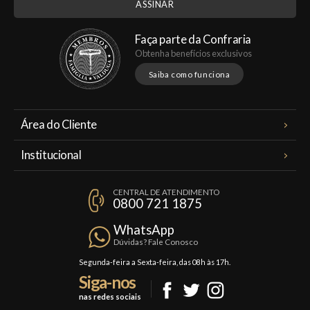
Faça parte da Confraria
Obtenha benefícios exclusivos
Saiba como funciona
Área do Cliente
Meus Pedidos
Institucional
Minha Conta
A Famiglia Valduga
Assinaturas
CENTRAL DE ATENDIMENTO
Política de Privacidade
0800 721 1875
Planos Famiglia
Política de Frete
Confraria
WhatsApp
Trocas e Devoluções
Dúvidas? Fale Conosco
Formas de Pagamento
Segunda-feira a Sexta-feira, das 08h às 17h.
Siga-nos
Fale Conosco
nas redes sociais
Mapa do Site