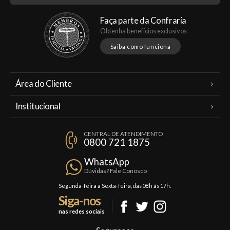
Faça parte da Confraria
Obtenha benefícios exclusivos
Saiba como funciona
Área do Cliente
Meus Pedidos
Institucional
Minha Conta
A Famiglia Valduga
Assinaturas
CENTRAL DE ATENDIMENTO
Política de Privacidade
0800 721 1875
Planos Famiglia
Política de Frete
Confraria
WhatsApp
Trocas e Devoluções
Dúvidas? Fale Conosco
Formas de Pagamento
Segunda-feira a Sexta-feira, das 08h às 17h.
Siga-nos
Fale Conosco
nas redes sociais
Mapa do Site