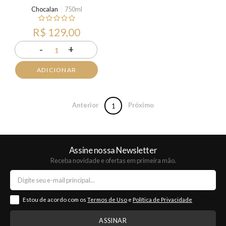
Chocalan
750ml
R$ 129,00
-
+
1
ADICIONAR
Anterior
Próximo
1
Assine nossa Newsletter
Receba novidade e ofertas em primeira mão.
Estou de acordo com os
Termos de Uso
e
Política de Privacidade