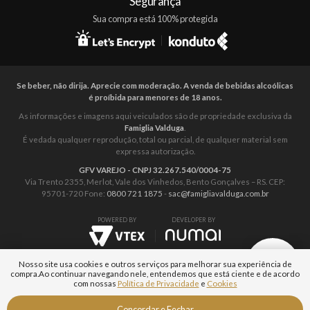
Segurança
Sua compra está 100% protegida
Se beber, não dirija. Aprecie com moderação. A venda de bebidas alcoólicas
é proíbida para menores de 18 anos.
As informações e imagens aqui veiculados são de propriedade exclusiva da
Famiglia Valduga
.
É vedada qualquer reprodução, total ou parcial, de qualquer material sem
expressa autorização.
GFV VAREJO - CNPJ 32.267.540/0004-75
Via Trento 2355, Merlot, Vale dos Vinhedos, Bento Gonçalves – RS. CEP:
95701-720 Fone:
0800 721 1875
-
sac@famigliavalduga.com.br
POWERED BY
DEVELOPER BY
Nosso site usa cookies e outros serviços para melhorar sua experiência de
compra.
Ao continuar navegando nele, entendemos que está ciente e de acordo
com nossas
Política de Privacidade
e
Cookies
Fale com um
Concordar e Fechar