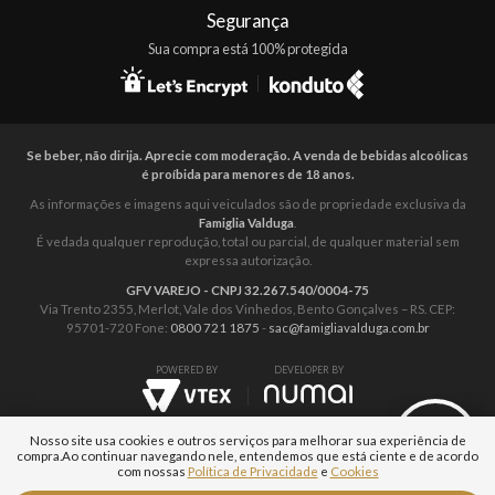
Segurança
Sua compra está 100% protegida
Se beber, não dirija. Aprecie com moderação. A venda de bebidas alcoólicas
é proíbida para menores de 18 anos.
As informações e imagens aqui veiculados são de propriedade exclusiva da
Famiglia Valduga
.
É vedada qualquer reprodução, total ou parcial, de qualquer material sem
expressa autorização.
GFV VAREJO - CNPJ 32.267.540/0004-75
Via Trento 2355, Merlot, Vale dos Vinhedos, Bento Gonçalves – RS. CEP:
95701-720 Fone:
0800 721 1875
-
sac@famigliavalduga.com.br
POWERED BY
DEVELOPER BY
Nosso site usa cookies e outros serviços para melhorar sua experiência de
compra.
Ao continuar navegando nele, entendemos que está ciente e de acordo
com nossas
Política de Privacidade
e
Cookies