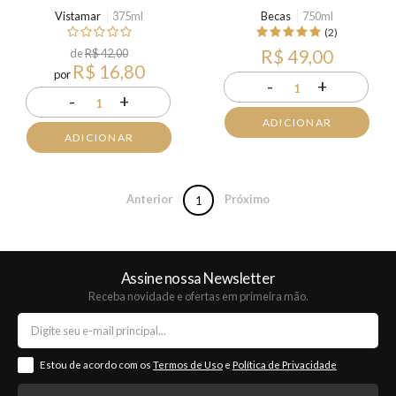
Vistamar
375ml
Becas
750ml
(2)
de
R$ 42,00
R$ 49,00
R$ 16,80
por
-
+
1
-
+
1
ADICIONAR
ADICIONAR
Anterior
Próximo
1
Assine nossa Newsletter
Receba novidade e ofertas em primeira mão.
Estou de acordo com os
Termos de Uso
e
Política de Privacidade