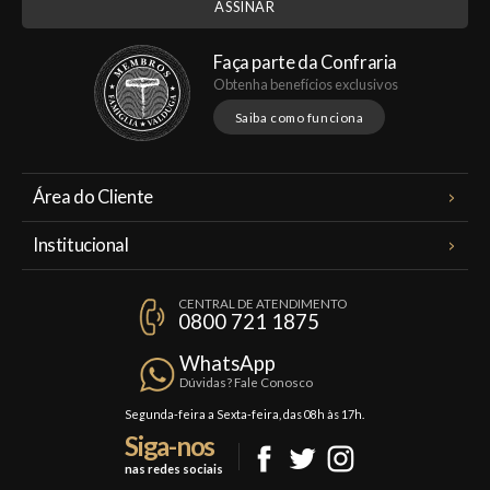
Faça parte da Confraria
Obtenha benefícios exclusivos
Saiba como funciona
Área do Cliente
Meus Pedidos
Institucional
Minha Conta
A Famiglia Valduga
Assinaturas
CENTRAL DE ATENDIMENTO
Política de Privacidade
0800 721 1875
Planos Famiglia
Política de Frete
Confraria
WhatsApp
Trocas e Devoluções
Dúvidas? Fale Conosco
Formas de Pagamento
Segunda-feira a Sexta-feira, das 08h às 17h.
Siga-nos
Fale Conosco
nas redes sociais
Mapa do Site