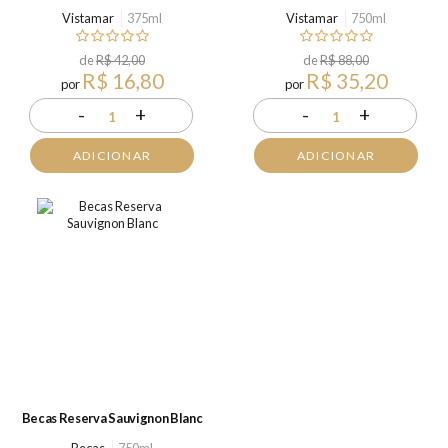
Vistamar
375ml
Vistamar
750ml
de
R$ 42,00
de
R$ 88,00
R$ 16,80
R$ 35,20
por
por
-
+
-
+
1
1
ADICIONAR
ADICIONAR
Becas Reserva Sauvignon Blanc