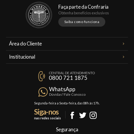
Faça parte da Confraria
Obtenha benefícios exclusivos
Saiba como funciona
Área do Cliente
Meus Pedidos
Institucional
Minha Conta
A Famiglia Valduga
Assinaturas
CENTRAL DE ATENDIMENTO
Política de Privacidade
0800 721 1875
Planos Famiglia
Política de Frete
Confraria
WhatsApp
Trocas e Devoluções
Dúvidas? Fale Conosco
Formas de Pagamento
Segunda-feira a Sexta-feira, das 08h às 17h.
Siga-nos
Fale Conosco
nas redes sociais
Mapa do Site
Segurança