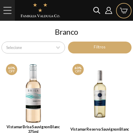
Branco
Filtros
60%
60%
OFF
OFF
Vistamar Brisa Sauvignon Blanc
Vistamar Reserva Sauvignon Blanc
375ml