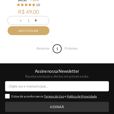
Becas
750ml
(2)
R$ 49,00
-
+
1
ADICIONAR
Anterior
Próximo
1
Assine nossa Newsletter
Receba novidade e ofertas em primeira mão.
Estou de acordo com os
Termos de Uso
e
Política de Privacidade