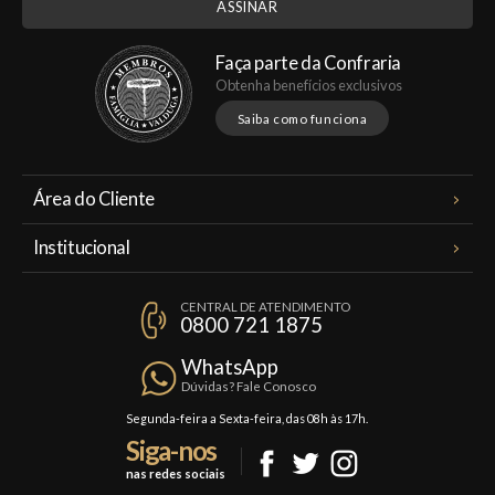
Faça parte da Confraria
Obtenha benefícios exclusivos
Saiba como funciona
Área do Cliente
Meus Pedidos
Institucional
Minha Conta
A Famiglia Valduga
Assinaturas
CENTRAL DE ATENDIMENTO
Política de Privacidade
0800 721 1875
Planos Famiglia
Política de Frete
Confraria
WhatsApp
Trocas e Devoluções
Dúvidas? Fale Conosco
Formas de Pagamento
Segunda-feira a Sexta-feira, das 08h às 17h.
Siga-nos
Fale Conosco
nas redes sociais
Mapa do Site