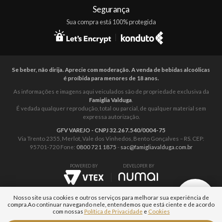
Segurança
Sua compra está 100% protegida
Se beber, não dirija. Aprecie com moderação. A venda de bebidas alcoólicas
é proíbida para menores de 18 anos.
As informações e imagens aqui veiculados são de propriedade exclusiva da
Famiglia Valduga
.
É vedada qualquer reprodução, total ou parcial, de qualquer material sem
expressa autorização.
GFV VAREJO - CNPJ 32.267.540/0004-75
Via Trento 2355, Merlot, Vale dos Vinhedos, Bento Gonçalves – RS. CEP:
95701-720 Fone:
0800 721 1875
-
sac@famigliavalduga.com.br
POWERED BY
DEVELOPER BY
Nosso site usa cookies e outros serviços para melhorar sua experiência de
compra.
Ao continuar navegando nele, entendemos que está ciente e de acordo
com nossas
Política de Privacidade
e
Cookies