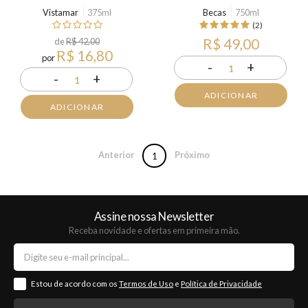
Vistamar
375ml
Becas
750ml
(2)
de
R$ 42,00
R$ 49,00
R$ 16,80
por
-
+
1
-
+
1
ADICIONAR
ADICIONAR
Anterior
Próximo
1
Assine nossa Newsletter
Receba novidade e ofertas em primeira mão.
Estou de acordo com os
Termos de Uso
e
Política de Privacidade