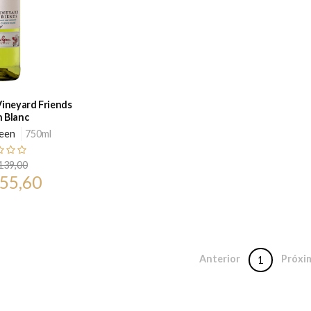
ineyard Friends
 Blanc
een
750ml
139,00
 55,60
Anterior
Próxi
1