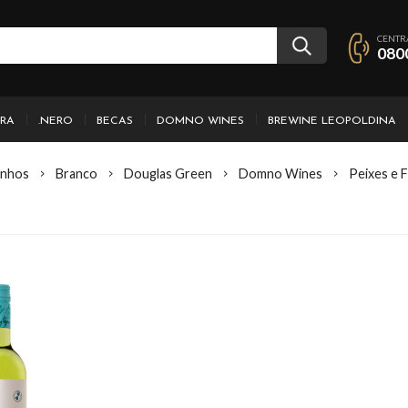
CENTR
080
IRA
.NERO
BECAS
DOMNO WINES
BREWINE LEOPOLDINA
inhos
Branco
Douglas Green
Domno Wines
Peixes e 