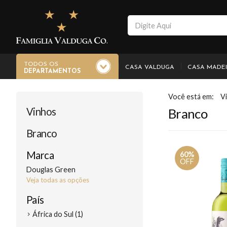
TODOS OS
CASA VALDUGA
CASA MADE
DEPARTAMENTOS
V
Vinhos
Branco
Branco
Marca
60%
OFF
Douglas Green
Veja todas as opções
País
África do Sul (1)