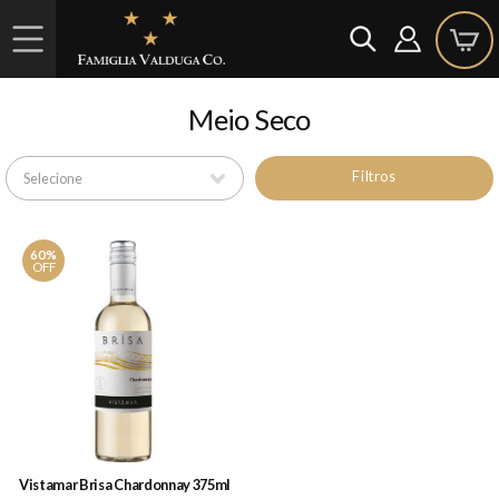
Meio Seco
Filtros
60%
OFF
Vistamar Brisa Chardonnay 375ml