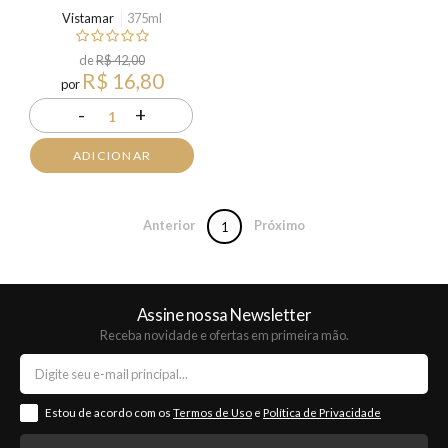
Vistamar
375ml
de
R$ 42,00
R$ 16,80
por
-
+
1
ADICIONAR
Anterior
Próximo
1
Assine nossa Newsletter
Receba novidade e ofertas em primeira mão.
Estou de acordo com os
Termos de Uso
e
Política de Privacidade