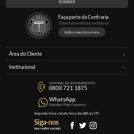
Faça parte da Confraria
Obtenha benefícios exclusivos
Saiba como funciona
Área do Cliente
Meus Pedidos
Institucional
Minha Conta
A Famiglia Valduga
Assinaturas
CENTRAL DE ATENDIMENTO
Política de Privacidade
0800 721 1875
Planos Famiglia
Política de Frete
Confraria
WhatsApp
Trocas e Devoluções
Dúvidas? Fale Conosco
Formas de Pagamento
Segunda-feira a Sexta-feira, das 08h às 17h.
Siga-nos
Fale Conosco
nas redes sociais
Mapa do Site