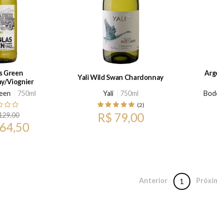
s Green
Arg
Yali Wild Swan Chardonnay
y/Viognier
een
750ml
Yali
750ml
Bod
(2)
R$ 79,00
129,00
 64,50
Anterior
Próxi
1