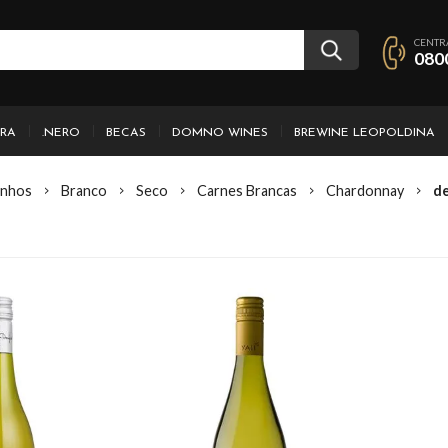
CENTR
080
IRA
.NERO
BECAS
DOMNO WINES
BREWINE LEOPOLDINA
inhos
Branco
Seco
Carnes Brancas
Chardonnay
de