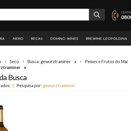
CENTR
080
IRA
.NERO
BECAS
DOMNO WINES
BREWINE LEOPOLDINA
o
Seco
Busca: gewurztraminer
x
Peixes e Frutos do Mar
rztraminer
x
da Busca
rados:
1
Pesquisa por:
gewurztraminer