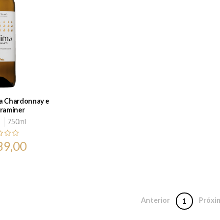
a Chardonnay e
raminer
s
750ml
39,00
Anterior
Próxi
1