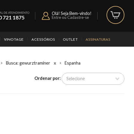
AL DE ATENDIMENTO
Olá! Seja Bem-vindo!
0 721 1875
Entre ou Cadastre-se
VINOTAGE
ACESSÓRIOS
OUTLET
ASSINATURAS
Busca: gewurztraminer
x
Espanha
Ordenar por: