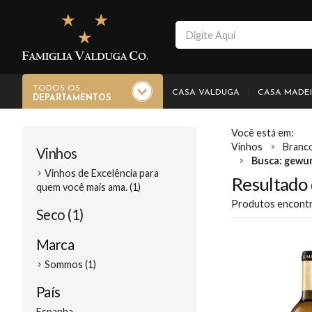
TODOS OS
CASA VALDUGA
CASA MADE
DEPARTAMENTOS
Vinhos
Branc
Vinhos
Busca: gewu
Vinhos de Excelência para
Resultado 
quem você mais ama. (1)
Produtos encont
Seco (1)
Marca
Sommos (1)
País
Espanha