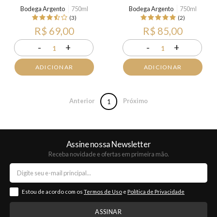
Bodega Argento
750ml
Bodega Argento
750ml
(3)
(2)
R$ 69,00
R$ 85,00
-
+
-
+
1
1
ADICIONAR
ADICIONAR
Anterior
Próximo
1
Assine nossa Newsletter
Receba novidade e ofertas em primeira mão.
Estou de acordo com os
Termos de Uso
e
Política de Privacidade