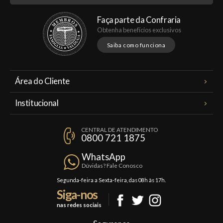
Faça parte da Confraria
Obtenha benefícios exclusivos
Saiba como funciona
Área do Cliente
Meus Pedidos
Institucional
Minha Conta
A Famiglia Valduga
Assinaturas
CENTRAL DE ATENDIMENTO
Política de Privacidade
0800 721 1875
Planos Famiglia
Política de Frete
Confraria
WhatsApp
Trocas e Devoluções
Dúvidas? Fale Conosco
Formas de Pagamento
Segunda-feira a Sexta-feira, das 08h às 17h.
Siga-nos
Fale Conosco
nas redes sociais
Mapa do Site