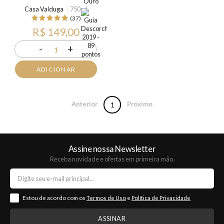
Casa Valduga
750ml
(37)
R$ 149,00
-
+
1
ADICIONAR
Anterior
Próximo
1
Assine nossa Newsletter
Receba novidade e ofertas em primeira mão.
Estou de acordo com os
Termos de Uso
e
Política de Privacidade