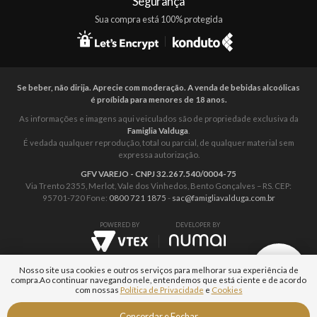
Segurança
Sua compra está 100% protegida
Se beber, não dirija. Aprecie com moderação. A venda de bebidas alcoólicas
é proíbida para menores de 18 anos.
As informações e imagens aqui veiculados são de propriedade exclusiva da
Famiglia Valduga
.
É vedada qualquer reprodução, total ou parcial, de qualquer material sem
expressa autorização.
GFV VAREJO - CNPJ 32.267.540/0004-75
Via Trento 2355, Merlot, Vale dos Vinhedos, Bento Gonçalves – RS. CEP:
95701-720 Fone:
0800 721 1875
-
sac@famigliavalduga.com.br
POWERED BY
DEVELOPER BY
Nosso site usa cookies e outros serviços para melhorar sua experiência de
compra.
Ao continuar navegando nele, entendemos que está ciente e de acordo
com nossas
Política de Privacidade
e
Cookies
Fale com um
Concordar e Fechar