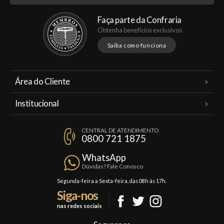
Faça parte da Confraria
Obtenha benefícios exclusivos
Saiba como funciona
Área do Cliente
Meus Pedidos
Institucional
Minha Conta
A Famiglia Valduga
Assinaturas
CENTRAL DE ATENDIMENTO
Política de Privacidade
0800 721 1875
Planos Famiglia
Política de Frete
Confraria
WhatsApp
Trocas e Devoluções
Dúvidas? Fale Conosco
Formas de Pagamento
Segunda-feira a Sexta-feira, das 08h às 17h.
Siga-nos
Fale Conosco
nas redes sociais
Mapa do Site