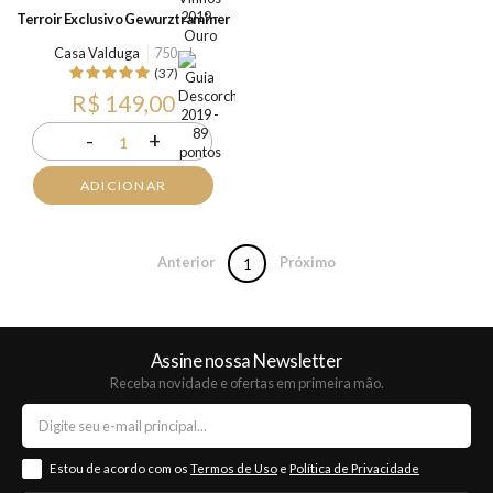
Terroir Exclusivo Gewurztraminer
Casa Valduga
750ml
(37)
R$ 149,00
-
+
1
ADICIONAR
Anterior
Próximo
1
Assine nossa Newsletter
Receba novidade e ofertas em primeira mão.
Estou de acordo com os
Termos de Uso
e
Política de Privacidade