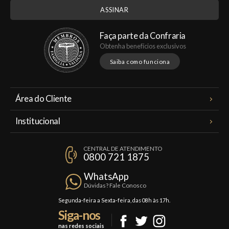
Faça parte da Confraria
Obtenha benefícios exclusivos
Saiba como funciona
Área do Cliente
Meus Pedidos
Institucional
Minha Conta
A Famiglia Valduga
Assinaturas
CENTRAL DE ATENDIMENTO
Política de Privacidade
0800 721 1875
Planos Famiglia
Política de Frete
Confraria
WhatsApp
Trocas e Devoluções
Dúvidas? Fale Conosco
Formas de Pagamento
Segunda-feira a Sexta-feira, das 08h às 17h.
Siga-nos
Fale Conosco
nas redes sociais
Mapa do Site