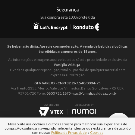
Segurança
Sua compra está 100% protegida
Se beber, não dirija. Aprecie com moderação. A venda de bebidas alcoólicas
é proíbida para menores de 18 anos.
As informações e imagens aqui veiculados são de propriedade exclusiva da
Famiglia Valduga
.
É vedada qualquer reprodução, total ou parcial, de qualquer material sem
expressa autorização.
GFV VAREJO - CNPJ 32.267.540/0004-75
Via Trento 2355, Merlot, Vale dos Vinhedos, Bento Gonçalves – RS. CEP:
95701-720 Fone:
0800 721 1875
-
sac@famigliavalduga.com.br
POWERED BY
DEVELOPER BY
Nosso site usa cookies e outros serviços para melhorar sua experiência de
compra.
Ao continuar navegando nele, entendemos que está ciente e de acordo
com nossas
Política de Privacidade
e
Cookies