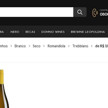
CENTR
080
IRA
.NERO
BECAS
DOMNO WINES
BREWINE LEOPOLDINA
inhos
Branco
Seco
Romandiola
Trebbiano
de R$ 1