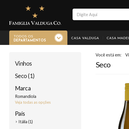
TODOS OS
CASA VALDUGA
CASA MADE
DEPARTAMENTOS
V
Vinhos
Seco
Seco (1)
Marca
Romandiola
Veja todas as opções
País
Itália (1)