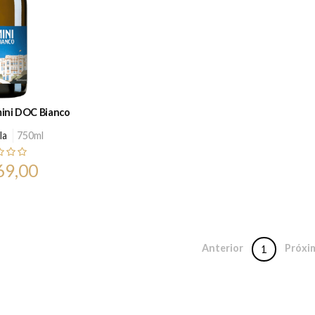
ini DOC Bianco
la
750ml
69,00
Anterior
Próxi
1