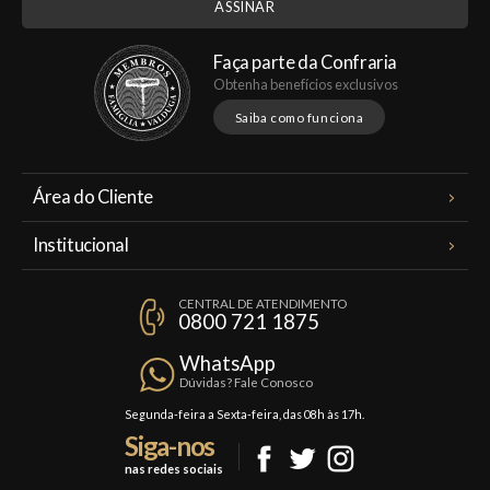
Faça parte da Confraria
Obtenha benefícios exclusivos
Saiba como funciona
Área do Cliente
Meus Pedidos
Institucional
Minha Conta
A Famiglia Valduga
Assinaturas
CENTRAL DE ATENDIMENTO
Política de Privacidade
0800 721 1875
Planos Famiglia
Política de Frete
Confraria
WhatsApp
Trocas e Devoluções
Dúvidas? Fale Conosco
Formas de Pagamento
Segunda-feira a Sexta-feira, das 08h às 17h.
Siga-nos
Fale Conosco
nas redes sociais
Mapa do Site