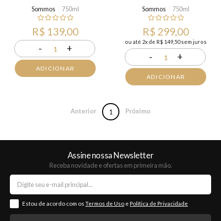
Sommos
750ml
Sommos
750ml
R$ 139,00
R$ 299,00
ou até 2x de R$ 149,50 sem juros
-
+
1
-
+
1
ADICIONAR
ADICIONAR
Anterior
Próximo
1
Assine nossa Newsletter
Receba novidade e ofertas em primeira mão.
Estou de acordo com os
Termos de Uso
e
Política de Privacidade