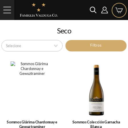
Seco
Filtros
Sommos Glárima Chardonnay e
Sommos Colección Garnacha
Gewuztraminer
Blanca