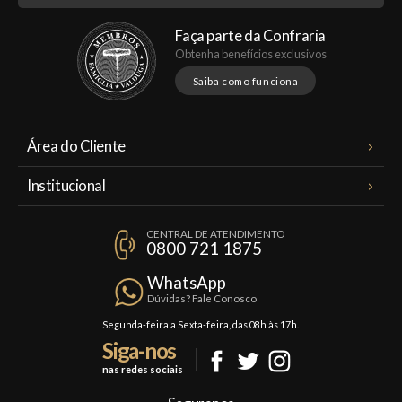
Faça parte da Confraria
Obtenha benefícios exclusivos
Saiba como funciona
Área do Cliente
Meus Pedidos
Institucional
Minha Conta
A Famiglia Valduga
Assinaturas
CENTRAL DE ATENDIMENTO
Política de Privacidade
0800 721 1875
Planos Famiglia
Política de Frete
Confraria
WhatsApp
Trocas e Devoluções
Dúvidas? Fale Conosco
Formas de Pagamento
Segunda-feira a Sexta-feira, das 08h às 17h.
Siga-nos
Fale Conosco
nas redes sociais
Mapa do Site