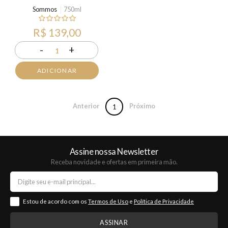
Sommos
750ml
R$ 139,00
-
+
1
ADICIONAR
Anterior
Próximo
1
Assine nossa Newsletter
Receba novidade e ofertas em primeira mão.
Estou de acordo com os
Termos de Uso
e
Política de Privacidade