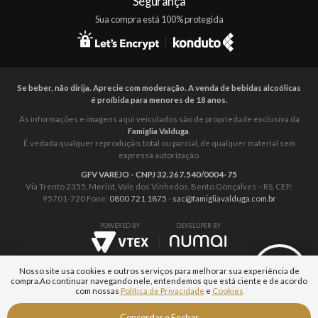
Segurança
Sua compra está 100% protegida
Se beber, não dirija. Aprecie com moderação. A venda de bebidas alcoólicas
é proíbida para menores de 18 anos.
As informações e imagens aqui veiculados são de propriedade exclusiva da
Famiglia Valduga
.
É vedada qualquer reprodução, total ou parcial, de qualquer material sem
expressa autorização.
GFV VAREJO - CNPJ 32.267.540/0004-75
Via Trento 2355, Merlot, Vale dos Vinhedos, Bento Gonçalves – RS. CEP:
95701-720 Fone:
0800 721 1875
-
sac@famigliavalduga.com.br
POWERED BY
DEVELOPER BY
Nosso site usa cookies e outros serviços para melhorar sua experiência de
compra.
Ao continuar navegando nele, entendemos que está ciente e de acordo
com nossas
Política de Privacidade
e
Cookies
Fale com um
Concordar e Fechar