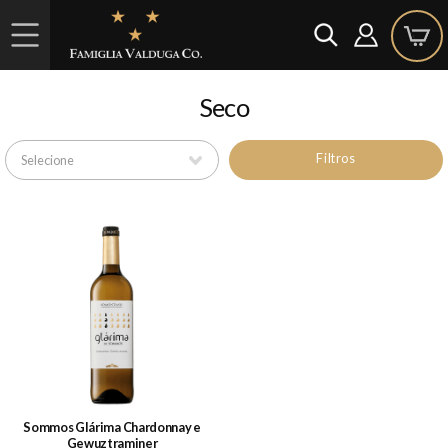
Seco
Filtros
Sommos Glárima Chardonnay e
Gewuztraminer