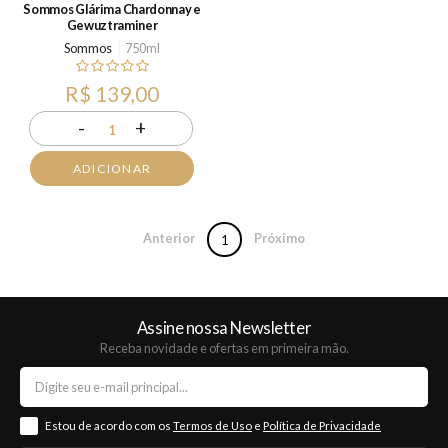
Sommos Glárima Chardonnay e
Gewuztraminer
Sommos
750ml
R$ 139,00
-
+
1
ADICIONAR
Anterior
Próximo
1
Assine nossa Newsletter
Receba novidade e ofertas em primeira mão.
Estou de acordo com os
Termos de Uso
e
Política de Privacidade