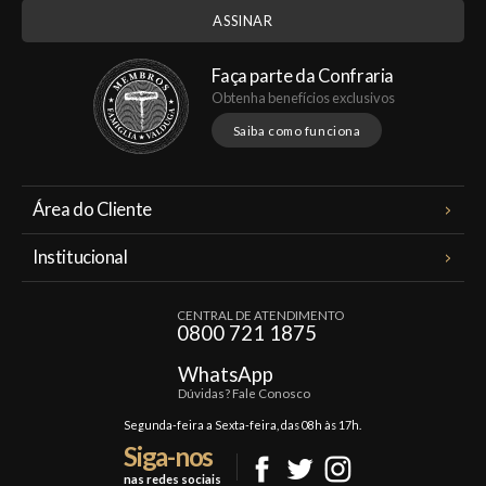
Faça parte da Confraria
Obtenha benefícios exclusivos
Saiba como funciona
Área do Cliente
Meus Pedidos
Institucional
Minha Conta
A Famiglia Valduga
Assinaturas
CENTRAL DE ATENDIMENTO
Política de Privacidade
0800 721 1875
Planos Famiglia
Política de Frete
Confraria
WhatsApp
Trocas e Devoluções
Dúvidas? Fale Conosco
Formas de Pagamento
Segunda-feira a Sexta-feira, das 08h às 17h.
Siga-nos
Fale Conosco
nas redes sociais
Mapa do Site