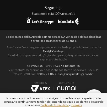
Segurança
Sua compra está 100% protegida
Se beber, não dirija. Aprecie com moderação. A venda de bebidas alcoólicas
é proíbida para menores de 18 anos.
As informações e imagens aqui veiculados são de propriedade exclusiva da
Famiglia Valduga
.
É vedada qualquer reprodução, total ou parcial, de qualquer material sem
expressa autorização.
GFV VAREJO - CNPJ 32.267.540/0004-75
Via Trento 2355, Merlot, Vale dos Vinhedos, Bento Gonçalves – RS. CEP:
95701-720 Fone:
0800 721 1875
-
sac@famigliavalduga.com.br
POWERED BY
DEVELOPER BY
Nosso site usa cookies e outros serviços para melhorar sua experiência de
compra.
Ao continuar navegando nele, entendemos que está ciente e de acordo
com nossas
Política de Privacidade
e
Cookies