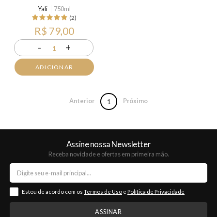
Yali
750ml
(2)
R$ 79,00
-
+
1
ADICIONAR
Anterior
Próximo
1
Assine nossa Newsletter
Receba novidade e ofertas em primeira mão.
Estou de acordo com os
Termos de Uso
e
Política de Privacidade