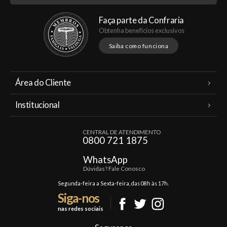
Faça parte da Confraria
Obtenha benefícios exclusivos
Saiba como funciona
Área do Cliente
Meus Pedidos
Institucional
Minha Conta
A Famiglia Valduga
Assinaturas
CENTRAL DE ATENDIMENTO
Política de Privacidade
0800 721 1875
Planos Famiglia
Política de Frete
Confraria
WhatsApp
Trocas e Devoluções
Dúvidas? Fale Conosco
Formas de Pagamento
Segunda-feira a Sexta-feira, das 08h às 17h.
Siga-nos
Fale Conosco
nas redes sociais
Mapa do Site