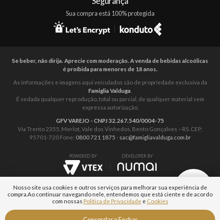
Segurança
Sua compra está 100% protegida
Se beber, não dirija. Aprecie com moderação. A venda de bebidas alcoólicas
é proíbida para menores de 18 anos.
As informações e imagens aqui veiculados são de propriedade exclusiva da
Famiglia Valduga
.
É vedada qualquer reprodução, total ou parcial, de qualquer material sem
expressa autorização.
GFV VAREJO - CNPJ 32.267.540/0004-75
Via Trento 2355, Merlot, Vale dos Vinhedos, Bento Gonçalves – RS. CEP:
95701-720 Fone:
0800 721 1875
-
sac@famigliavalduga.com.br
POWERED BY
DEVELOPER BY
Nosso site usa cookies e outros serviços para melhorar sua experiência de
compra.
Ao continuar navegando nele, entendemos que está ciente e de acordo
com nossas
Política de Privacidade
e
Cookies
Fale com um
Concordar e Fechar