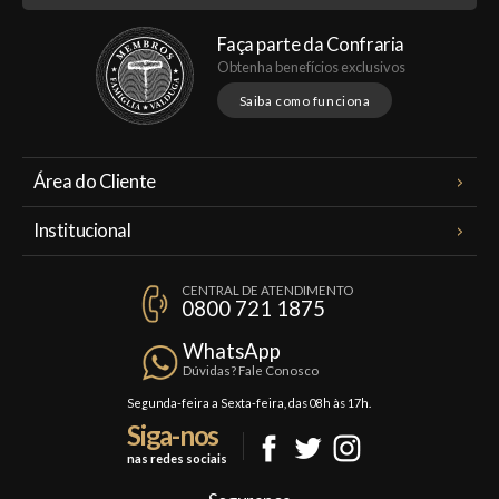
Faça parte da Confraria
Obtenha benefícios exclusivos
Saiba como funciona
Área do Cliente
Meus Pedidos
Institucional
Minha Conta
A Famiglia Valduga
Assinaturas
CENTRAL DE ATENDIMENTO
Política de Privacidade
0800 721 1875
Planos Famiglia
Política de Frete
Confraria
WhatsApp
Trocas e Devoluções
Dúvidas? Fale Conosco
Formas de Pagamento
Segunda-feira a Sexta-feira, das 08h às 17h.
Siga-nos
Fale Conosco
nas redes sociais
Mapa do Site