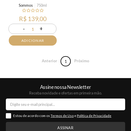
Sommos
750ml
R$ 139,00
-
+
1
ADICIONAR
Anterior
Próximo
1
Assine nossa Newsletter
Receba novidade e ofertas em primeira mão.
Estou de acordo com os
Termos de Uso
e
Política de Privacidade