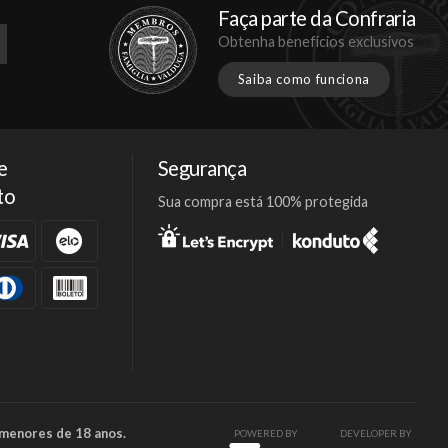
Faça parte da Confraria
Obtenha benefícios exclusivos
Saiba como funciona
e
Segurança
to
Sua compra está 100% protegida
Facebook
Twitter
Instagram
 menores de 18 anos.
POWERED BY
DEVELOPER BY