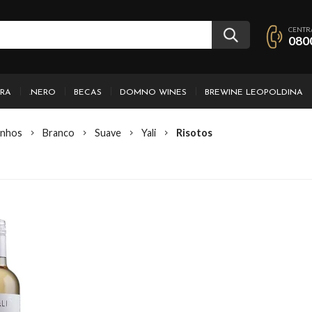
CENTR
080
IRA
.NERO
BECAS
DOMNO WINES
BREWINE LEOPOLDINA
inhos
Branco
Suave
Yali
Risotos