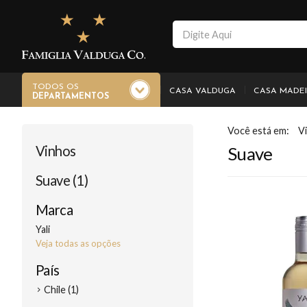
TODOS OS
CASA VALDUGA
CASA MADE
DEPARTAMENTOS
V
Vinhos
Suave
Suave (1)
Marca
Yali
Veja todas as opções
País
Chile (1)