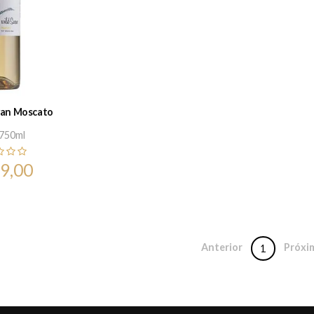
wan Moscato
750ml
9,00
Anterior
Próxi
1