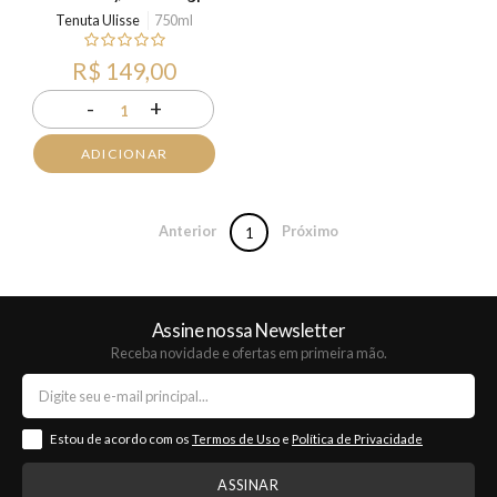
Tenuta Ulisse
750ml
R$ 149,00
-
+
1
ADICIONAR
Anterior
Próximo
1
Assine nossa Newsletter
Receba novidade e ofertas em primeira mão.
Estou de acordo com os
Termos de Uso
e
Política de Privacidade