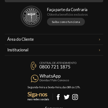
Faça parte da Confraria
Obtenha benefícios exclusivos
Saiba como funciona
Área do Cliente
Meus Pedidos
Institucional
Minha Conta
A Famiglia Valduga
Assinaturas
CENTRAL DE ATENDIMENTO
Política de Privacidade
0800 721 1875
Planos Famiglia
Política de Frete
Confraria
WhatsApp
Trocas e Devoluções
Dúvidas? Fale Conosco
Formas de Pagamento
Segunda-feira a Sexta-feira, das 08h às 17h.
Siga-nos
Fale Conosco
nas redes sociais
Mapa do Site