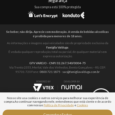
Segurança
Sua compra está 100% protegida
Se beber, não dirija. Aprecie com moderação. A venda de bebidas alcoólicas
é proíbida para menores de 18 anos.
As informações e imagens aqui veiculados são de propriedade exclusiva da
Famiglia Valduga
.
É vedada qualquer reprodução, total ou parcial, de qualquer material sem
expressa autorização.
GFV VAREJO - CNPJ 32.267.540/0004-75
Via Trento 2355, Merlot, Vale dos Vinhedos, Bento Gonçalves – RS. CEP:
95701-720 Fone:
0800 721 1875
-
sac@famigliavalduga.com.br
POWERED BY
DEVELOPER BY
Nosso site usa cookies e outros serviços para melhorar sua experiência de
compra.
Ao continuar navegando nele, entendemos que está ciente e de acordo
com nossas
Política de Privacidade
e
Cookies
Fale com um
Concordar e Fechar