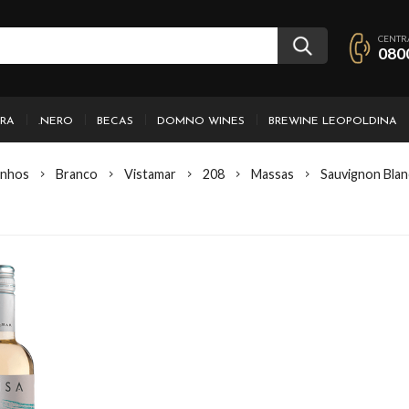
CENTR
080
IRA
.NERO
BECAS
DOMNO WINES
BREWINE LEOPOLDINA
inhos
Branco
Vistamar
208
Massas
Sauvignon Blan