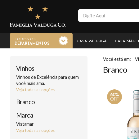
TODOS OS
CASA VALDUGA
CASA MADE
DEPARTAMENTOS
V
Vinhos
Branco
Vinhos de Excelência para quem
você mais ama.
Veja todas as opções
60%
OFF
Branco
Marca
Vistamar
Veja todas as opções