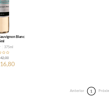
Sauvignon Blanc
5ml
r
375ml
 42,00
 16,80
Anterior
Próxi
1