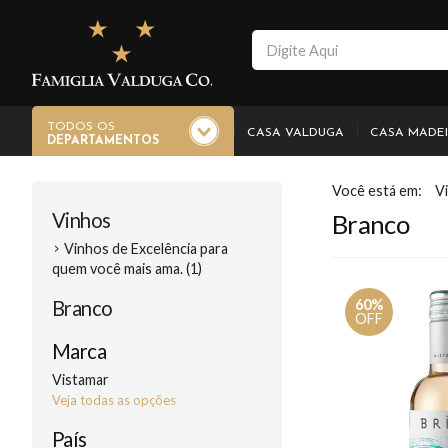
TODOS OS
CASA VALDUGA
CASA MADE
DEPARTAMENTOS
V
Vinhos
Branco
Vinhos de Excelência para
quem você mais ama. (1)
Branco
60%
OFF
Marca
Vistamar
Veja todas as opções
País