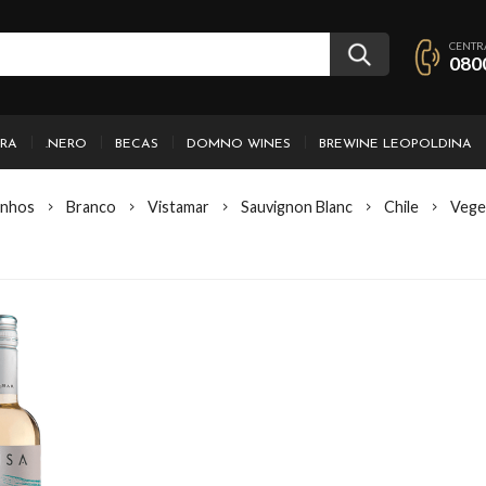
CENTR
080
IRA
.NERO
BECAS
DOMNO WINES
BREWINE LEOPOLDINA
inhos
Branco
Vistamar
Sauvignon Blanc
Chile
Vege