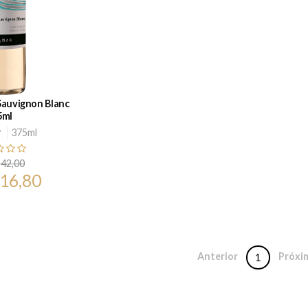
Sauvignon Blanc
5ml
r
375ml
 42,00
 16,80
Anterior
Próxi
1