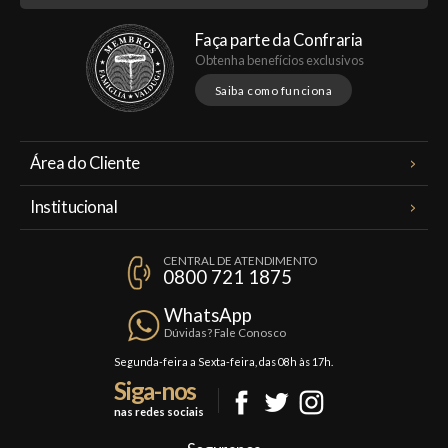
Faça parte da Confraria
Obtenha benefícios exclusivos
Saiba como funciona
Área do Cliente
Meus Pedidos
Institucional
Minha Conta
A Famiglia Valduga
Assinaturas
CENTRAL DE ATENDIMENTO
Política de Privacidade
0800 721 1875
Planos Famiglia
Política de Frete
Confraria
WhatsApp
Trocas e Devoluções
Dúvidas? Fale Conosco
Formas de Pagamento
Segunda-feira a Sexta-feira, das 08h às 17h.
Siga-nos
Fale Conosco
nas redes sociais
Mapa do Site