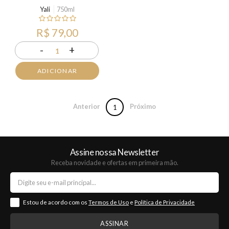
Yali
750ml
R$ 79,00
-
+
1
ADICIONAR
Anterior
Próximo
1
Assine nossa Newsletter
Receba novidade e ofertas em primeira mão.
Estou de acordo com os
Termos de Uso
e
Política de Privacidade