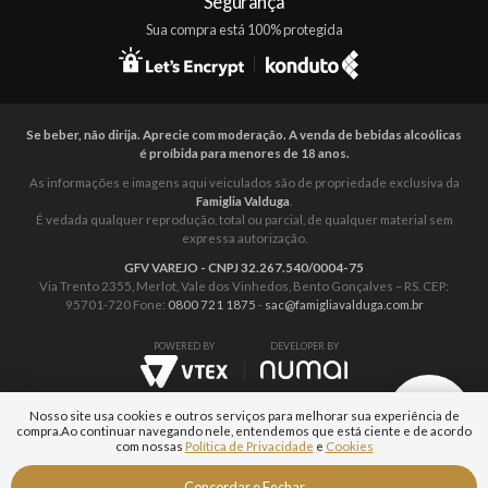
Segurança
Sua compra está 100% protegida
Se beber, não dirija. Aprecie com moderação. A venda de bebidas alcoólicas
é proíbida para menores de 18 anos.
As informações e imagens aqui veiculados são de propriedade exclusiva da
Famiglia Valduga
.
É vedada qualquer reprodução, total ou parcial, de qualquer material sem
expressa autorização.
GFV VAREJO - CNPJ 32.267.540/0004-75
Via Trento 2355, Merlot, Vale dos Vinhedos, Bento Gonçalves – RS. CEP:
95701-720 Fone:
0800 721 1875
-
sac@famigliavalduga.com.br
POWERED BY
DEVELOPER BY
Nosso site usa cookies e outros serviços para melhorar sua experiência de
compra.
Ao continuar navegando nele, entendemos que está ciente e de acordo
com nossas
Política de Privacidade
e
Cookies
Fale com um
Concordar e Fechar