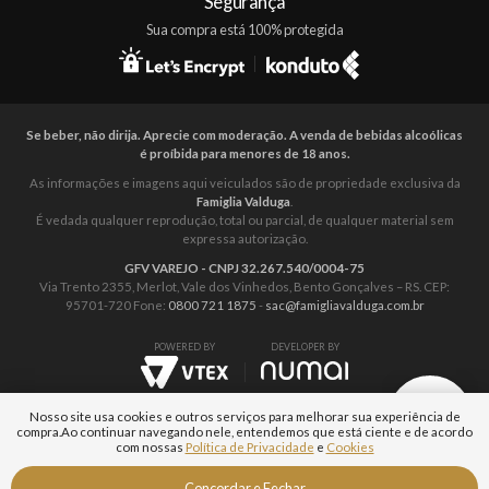
Segurança
Sua compra está 100% protegida
Se beber, não dirija. Aprecie com moderação. A venda de bebidas alcoólicas
é proíbida para menores de 18 anos.
As informações e imagens aqui veiculados são de propriedade exclusiva da
Famiglia Valduga
.
É vedada qualquer reprodução, total ou parcial, de qualquer material sem
expressa autorização.
GFV VAREJO - CNPJ 32.267.540/0004-75
Via Trento 2355, Merlot, Vale dos Vinhedos, Bento Gonçalves – RS. CEP:
95701-720 Fone:
0800 721 1875
-
sac@famigliavalduga.com.br
POWERED BY
DEVELOPER BY
Nosso site usa cookies e outros serviços para melhorar sua experiência de
compra.
Ao continuar navegando nele, entendemos que está ciente e de acordo
com nossas
Política de Privacidade
e
Cookies
Fale com um
Concordar e Fechar