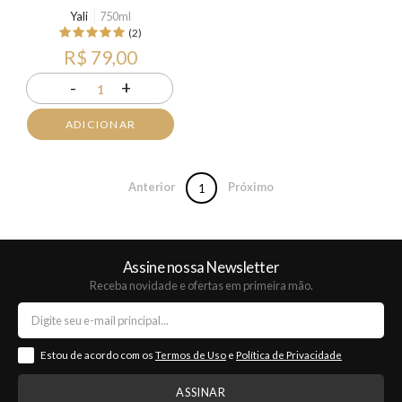
Yali
750ml
(2)
R$ 79,00
-
+
1
ADICIONAR
Anterior
Próximo
1
Assine nossa Newsletter
Receba novidade e ofertas em primeira mão.
Estou de acordo com os
Termos de Uso
e
Política de Privacidade