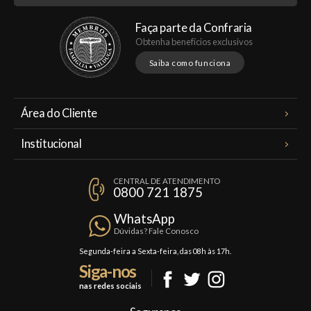
Faça parte da Confraria
Obtenha benefícios exclusivos
Saiba como funciona
Área do Cliente
Meus Pedidos
Institucional
Minha Conta
A Famiglia Valduga
Assinaturas
CENTRAL DE ATENDIMENTO
Política de Privacidade
0800 721 1875
Planos Famiglia
Política de Frete
Confraria
WhatsApp
Trocas e Devoluções
Dúvidas? Fale Conosco
Formas de Pagamento
Segunda-feira a Sexta-feira, das 08h às 17h.
Siga-nos
Fale Conosco
nas redes sociais
Mapa do Site