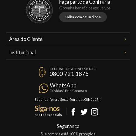
Faça parte da Confraria
Obtenha benefícios exclusivos
Saiba como funciona
Área do Cliente
Meus Pedidos
Institucional
Minha Conta
A Famiglia Valduga
Assinaturas
CENTRAL DE ATENDIMENTO
Política de Privacidade
0800 721 1875
Planos Famiglia
Política de Frete
Confraria
WhatsApp
Trocas e Devoluções
Dúvidas? Fale Conosco
Formas de Pagamento
Segunda-feira a Sexta-feira, das 08h às 17h.
Siga-nos
Fale Conosco
nas redes sociais
Mapa do Site
Segurança
Sua compra está 100% protegida