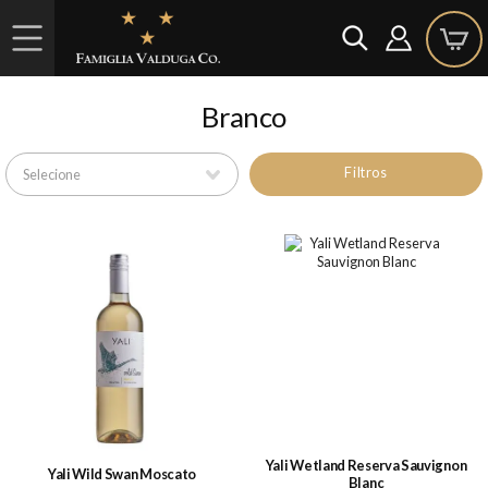
Branco
Filtros
Yali Wetland Reserva Sauvignon
Yali Wild Swan Moscato
Blanc