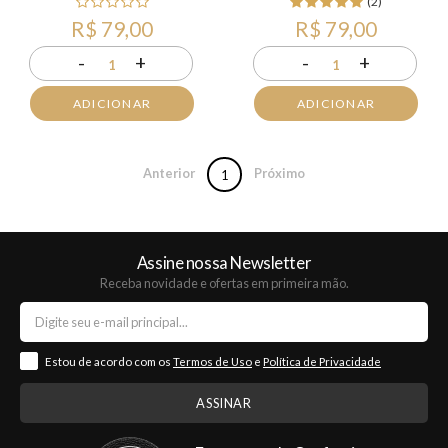
(2)
R$ 79,00
R$ 79,00
-
+
-
+
1
1
ADICIONAR
ADICIONAR
Anterior
Próximo
1
Assine nossa Newsletter
Receba novidade e ofertas em primeira mão.
Estou de acordo com os
Termos de Uso
e
Política de Privacidade