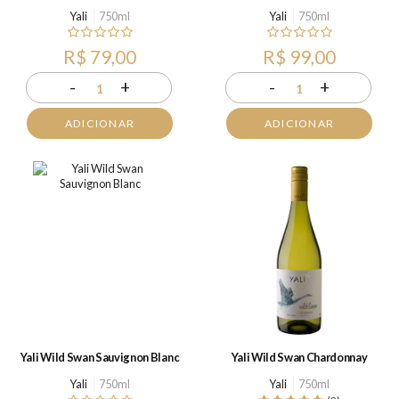
Yali
750ml
Yali
750ml
R$ 79,00
R$ 99,00
-
+
-
+
1
1
ADICIONAR
ADICIONAR
Yali Wild Swan Sauvignon Blanc
Yali Wild Swan Chardonnay
Yali
750ml
Yali
750ml